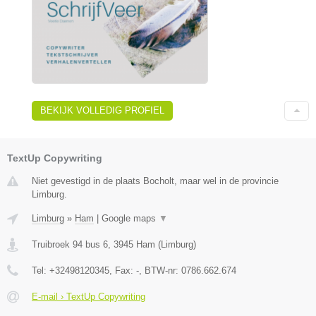
BEKIJK VOLLEDIG PROFIEL
TextUp Copywriting
Niet gevestigd in de plaats Bocholt, maar wel in de provincie
Limburg.
Limburg
»
Ham
|
Google maps
▼
Truibroek 94 bus 6
,
3945
Ham
(
Limburg
)
Tel:
+32498120345
, Fax:
-
, BTW-nr:
0786.662.674
E-mail › TextUp Copywriting