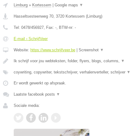
Limburg
»
Kortessem
|
Google maps
▼
Hasseltsesteenweg 70
,
3720
Kortessem
(
Limburg
)
Tel:
0478/456927
, Fax:
-
, BTW-nr:
-
E-mail › SchrijfVeer
Website:
https://www.schrijfveer.be
|
Screenshot
▼
Ik schrijf voor jou webteksten, folder, flyers, blogs, columns,
▼
coywriting, copywriter, tekstschrijver, verhalenverteller, schrijver
▼
Er wordt gewerkt op afspraak.
Laatste facebook posts
▼
Sociale media: