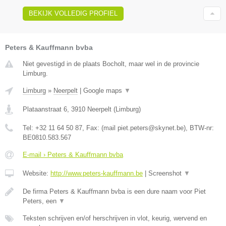
BEKIJK VOLLEDIG PROFIEL
Peters & Kauffmann bvba
Niet gevestigd in de plaats Bocholt, maar wel in de provincie
Limburg.
Limburg
»
Neerpelt
|
Google maps
▼
Plataanstraat 6
,
3910
Neerpelt
(
Limburg
)
Tel:
+32 11 64 50 87
, Fax:
(mail piet.peters@skynet.be)
, BTW-nr:
BE0810.583.567
E-mail › Peters & Kauffmann bvba
Website:
http://www.peters-kauffmann.be
|
Screenshot
▼
De firma Peters & Kauffmann bvba is een dure naam voor Piet
Peters, een
▼
Teksten schrijven en/of herschrijven in vlot, keurig, wervend en