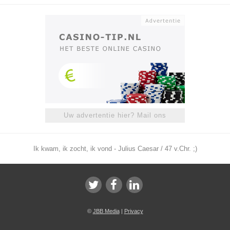
Uw advertentie hier? Mail ons
Ik kwam, ik zocht, ik vond - Julius Caesar / 47 v.Chr. ;)
©
JBB Media
|
Privacy