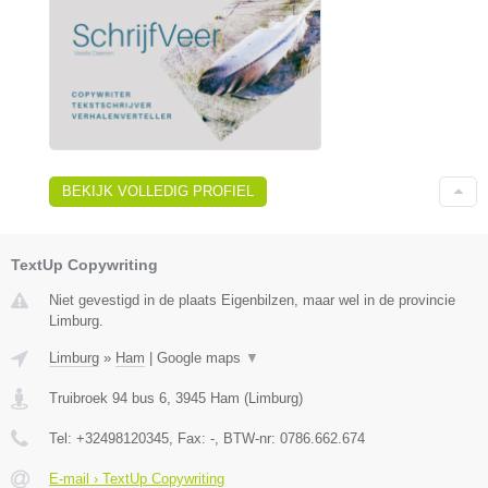
BEKIJK VOLLEDIG PROFIEL
TextUp Copywriting
Niet gevestigd in de plaats Eigenbilzen, maar wel in de provincie
Limburg.
Limburg
»
Ham
|
Google maps
▼
Truibroek 94 bus 6
,
3945
Ham
(
Limburg
)
Tel:
+32498120345
, Fax:
-
, BTW-nr:
0786.662.674
E-mail › TextUp Copywriting