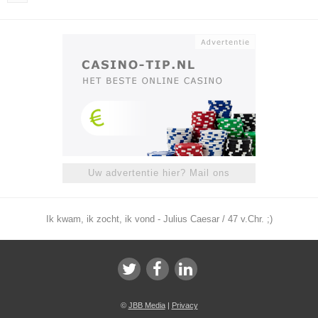
Uw advertentie hier? Mail ons
Ik kwam, ik zocht, ik vond - Julius Caesar / 47 v.Chr. ;)
©
JBB Media
|
Privacy