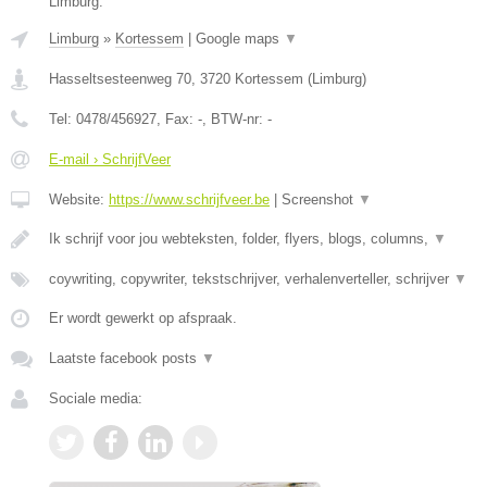
Limburg.
Limburg
»
Kortessem
|
Google maps
▼
Hasseltsesteenweg 70
,
3720
Kortessem
(
Limburg
)
Tel:
0478/456927
, Fax:
-
, BTW-nr:
-
E-mail › SchrijfVeer
Website:
https://www.schrijfveer.be
|
Screenshot
▼
Ik schrijf voor jou webteksten, folder, flyers, blogs, columns,
▼
coywriting, copywriter, tekstschrijver, verhalenverteller, schrijver
▼
Er wordt gewerkt op afspraak.
Laatste facebook posts
▼
Sociale media: