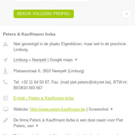
BEKIJK VOLLEDIG PROFIEL
Peters & Kauffmann bvba
Niet gevestigd in de plaats Eigenbilzen, maar wel in de provincie
Limburg.
Limburg
»
Neerpelt
|
Google maps
▼
Plataanstraat 6
,
3910
Neerpelt
(
Limburg
)
Tel:
+32 11 64 50 87
, Fax:
(mail piet.peters@skynet.be)
, BTW-nr:
BE0810.583.567
E-mail › Peters & Kauffmann bvba
Website:
http://www.peters-kauffmann.be
|
Screenshot
▼
De firma Peters & Kauffmann bvba is een dure naam voor Piet
Peters, een
▼