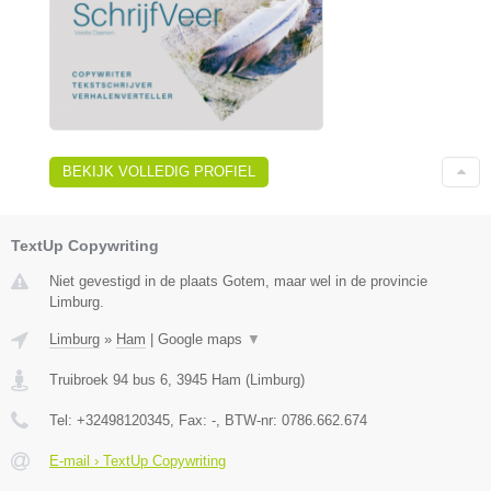
BEKIJK VOLLEDIG PROFIEL
TextUp Copywriting
Niet gevestigd in de plaats Gotem, maar wel in de provincie
Limburg.
Limburg
»
Ham
|
Google maps
▼
Truibroek 94 bus 6
,
3945
Ham
(
Limburg
)
Tel:
+32498120345
, Fax:
-
, BTW-nr:
0786.662.674
E-mail › TextUp Copywriting