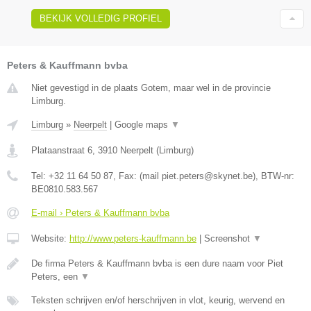
BEKIJK VOLLEDIG PROFIEL
Peters & Kauffmann bvba
Niet gevestigd in de plaats Gotem, maar wel in de provincie
Limburg.
Limburg
»
Neerpelt
|
Google maps
▼
Plataanstraat 6
,
3910
Neerpelt
(
Limburg
)
Tel:
+32 11 64 50 87
, Fax:
(mail piet.peters@skynet.be)
, BTW-nr:
BE0810.583.567
E-mail › Peters & Kauffmann bvba
Website:
http://www.peters-kauffmann.be
|
Screenshot
▼
De firma Peters & Kauffmann bvba is een dure naam voor Piet
Peters, een
▼
Teksten schrijven en/of herschrijven in vlot, keurig, wervend en