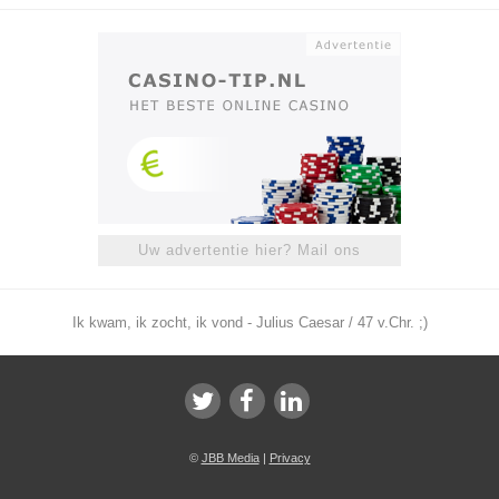
Uw advertentie hier? Mail ons
Ik kwam, ik zocht, ik vond - Julius Caesar / 47 v.Chr. ;)
©
JBB Media
|
Privacy