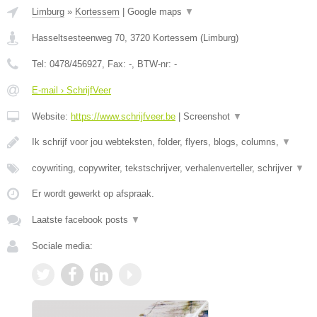
Limburg
»
Kortessem
|
Google maps
▼
Hasseltsesteenweg 70
,
3720
Kortessem
(
Limburg
)
Tel:
0478/456927
, Fax:
-
, BTW-nr:
-
E-mail › SchrijfVeer
Website:
https://www.schrijfveer.be
|
Screenshot
▼
Ik schrijf voor jou webteksten, folder, flyers, blogs, columns,
▼
coywriting, copywriter, tekstschrijver, verhalenverteller, schrijver
▼
Er wordt gewerkt op afspraak.
Laatste facebook posts
▼
Sociale media: