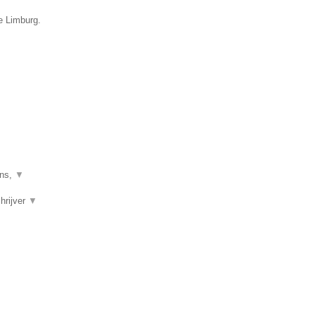
e Limburg.
mns,
▼
chrijver
▼