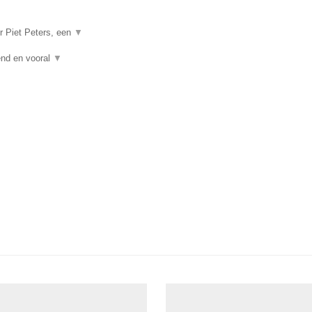
r Piet Peters, een
▼
vend en vooral
▼