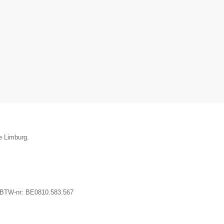
e Limburg.
 BTW-nr:
BE0810.583.567