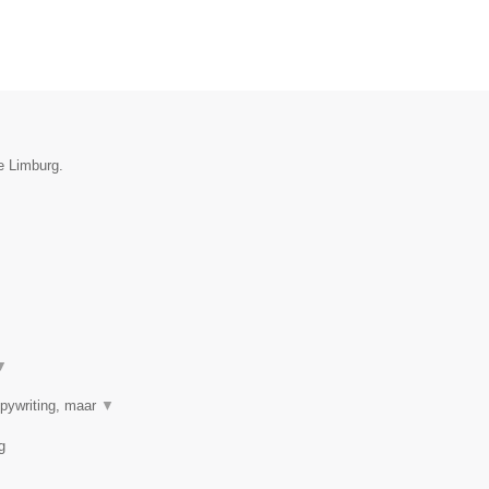
e Limburg.
▼
opywriting, maar
▼
g