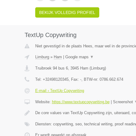
BEKIJK VOLLEDIG PROFIEL
TextUp Copywriting
Niet gevestigd in de plaats Hees, maar wel in de provinci
Limburg
»
Ham
|
Google maps
▼
Truibroek 94 bus 6
,
3945
Ham
(
Limburg
)
Tel:
+32498120345
, Fax:
-
, BTW-nr:
0786.662.674
E-mail › TextUp Copywriting
Website:
https://www.textupcopywriting.be
|
Screenshot
De core values van TextUp Copywriting zijn, uiteraard, c
Diensten: copywriting, seo, technical writing, proof readin
Er wordt gewerkt op afspraak.