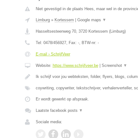
Niet gevestigd in de plaats Hees, maar wel in de provinci
Limburg
»
Kortessem
|
Google maps
▼
Hasseltsesteenweg 70
,
3720
Kortessem
(
Limburg
)
Tel:
0478/456927
, Fax:
-
, BTW-nr:
-
E-mail › SchrijfVeer
Website:
https://www.schrijfveer.be
|
Screenshot
▼
Ik schrijf voor jou webteksten, folder, flyers, blogs, colu
coywriting, copywriter, tekstschrijver, verhalenverteller, s
Er wordt gewerkt op afspraak.
Laatste facebook posts
▼
Sociale media: