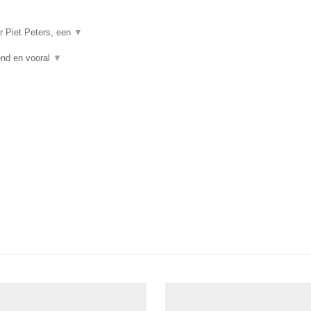
r Piet Peters, een
▼
vend en vooral
▼