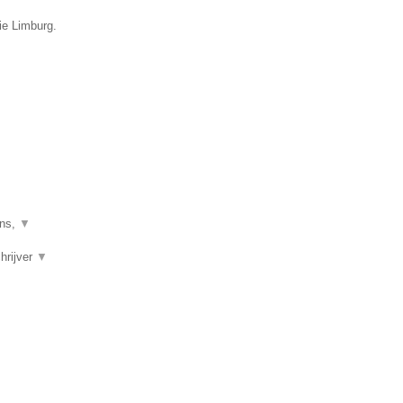
ie Limburg.
mns,
▼
chrijver
▼