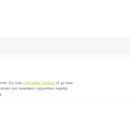
ermt
. Ga naar
copywriter Limburg
of ga naar
komen met meerdere copywriters tegelijk.
g.