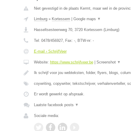
Niet gevestigd in de plaats Kermt, maar wel in de provinc
Limburg
»
Kortessem
|
Google maps
▼
Hasseltsesteenweg 70
,
3720
Kortessem
(
Limburg
)
Tel:
0478/456927
, Fax:
-
, BTW-nr:
-
E-mail › SchrijfVeer
Website:
https://www.schrijfveer.be
|
Screenshot
▼
Ik schrijf voor jou webteksten, folder, flyers, blogs, colu
coywriting, copywriter, tekstschrijver, verhalenverteller, s
Er wordt gewerkt op afspraak.
Laatste facebook posts
▼
Sociale media: