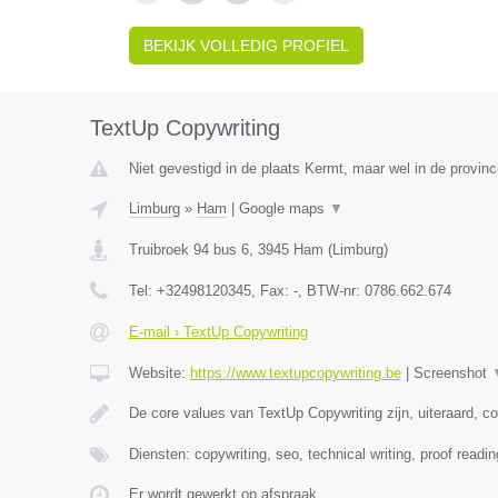
BEKIJK VOLLEDIG PROFIEL
TextUp Copywriting
Niet gevestigd in de plaats Kermt, maar wel in de provinc
Limburg
»
Ham
|
Google maps
▼
Truibroek 94 bus 6
,
3945
Ham
(
Limburg
)
Tel:
+32498120345
, Fax:
-
, BTW-nr:
0786.662.674
E-mail › TextUp Copywriting
Website:
https://www.textupcopywriting.be
|
Screenshot
De core values van TextUp Copywriting zijn, uiteraard, c
Diensten: copywriting, seo, technical writing, proof readin
Er wordt gewerkt op afspraak.