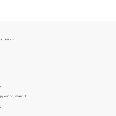
ie Limburg.
▼
opywriting, maar
▼
g