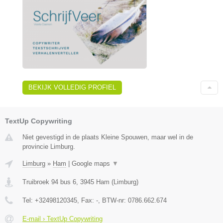
BEKIJK VOLLEDIG PROFIEL
TextUp Copywriting
Niet gevestigd in de plaats Kleine Spouwen, maar wel in de
provincie Limburg.
Limburg
»
Ham
|
Google maps
▼
Truibroek 94 bus 6
,
3945
Ham
(
Limburg
)
Tel:
+32498120345
, Fax:
-
, BTW-nr:
0786.662.674
E-mail › TextUp Copywriting