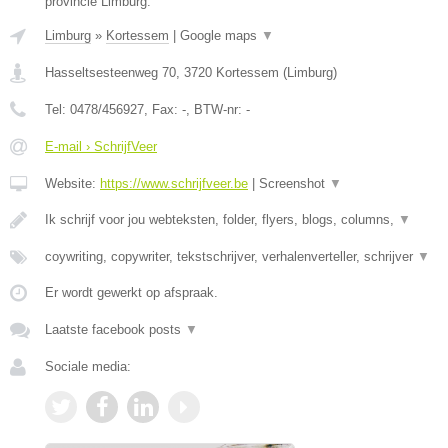
provincie Limburg.
Limburg
»
Kortessem
|
Google maps
▼
Hasseltsesteenweg 70
,
3720
Kortessem
(
Limburg
)
Tel:
0478/456927
, Fax:
-
, BTW-nr:
-
E-mail › SchrijfVeer
Website:
https://www.schrijfveer.be
|
Screenshot
▼
Ik schrijf voor jou webteksten, folder, flyers, blogs, columns,
▼
coywriting, copywriter, tekstschrijver, verhalenverteller, schrijver
▼
Er wordt gewerkt op afspraak.
Laatste facebook posts
▼
Sociale media: