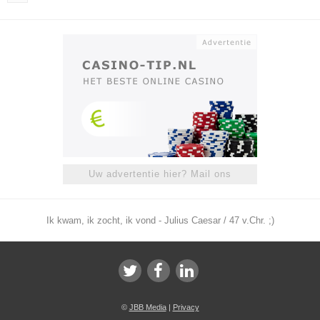
Uw advertentie hier? Mail ons
Ik kwam, ik zocht, ik vond - Julius Caesar / 47 v.Chr. ;)
©
JBB Media
|
Privacy