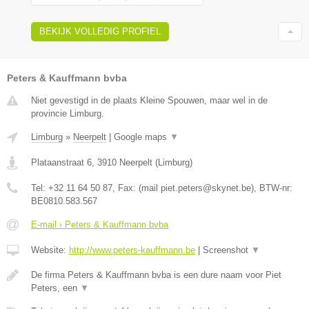
BEKIJK VOLLEDIG PROFIEL
Peters & Kauffmann bvba
Niet gevestigd in de plaats Kleine Spouwen, maar wel in de
provincie Limburg.
Limburg
»
Neerpelt
|
Google maps
▼
Plataanstraat 6
,
3910
Neerpelt
(
Limburg
)
Tel:
+32 11 64 50 87
, Fax:
(mail piet.peters@skynet.be)
, BTW-nr:
BE0810.583.567
E-mail › Peters & Kauffmann bvba
Website:
http://www.peters-kauffmann.be
|
Screenshot
▼
De firma Peters & Kauffmann bvba is een dure naam voor Piet
Peters, een
▼