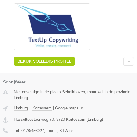
BEKIJK VOLLEDIG PROFIEL
SchrijfVeer
Niet gevestigd in de plaats Schalkhoven, maar wel in de provincie
Limburg.
Limburg
»
Kortessem
|
Google maps
▼
Hasseltsesteenweg 70
,
3720
Kortessem
(
Limburg
)
Tel:
0478/456927
, Fax:
-
, BTW-nr:
-