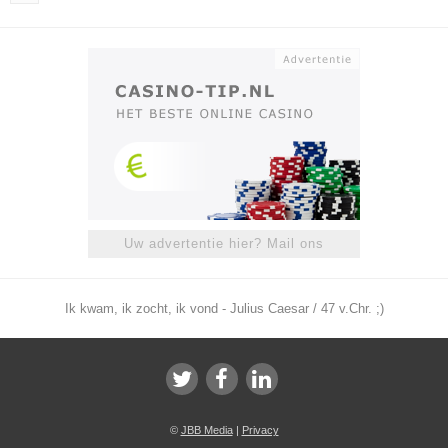
Uw advertentie hier? Mail ons
Ik kwam, ik zocht, ik vond - Julius Caesar / 47 v.Chr. ;)
©
JBB Media
|
Privacy