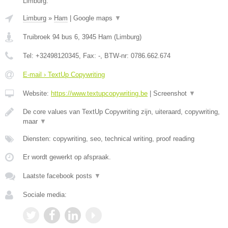
Limburg.
Limburg
»
Ham
|
Google maps
▼
Truibroek 94 bus 6
,
3945
Ham
(
Limburg
)
Tel:
+32498120345
, Fax:
-
, BTW-nr:
0786.662.674
E-mail › TextUp Copywriting
Website:
https://www.textupcopywriting.be
|
Screenshot
▼
De core values van TextUp Copywriting zijn, uiteraard, copywriting,
maar
▼
Diensten: copywriting, seo, technical writing, proof reading
Er wordt gewerkt op afspraak.
Laatste facebook posts
▼
Sociale media: