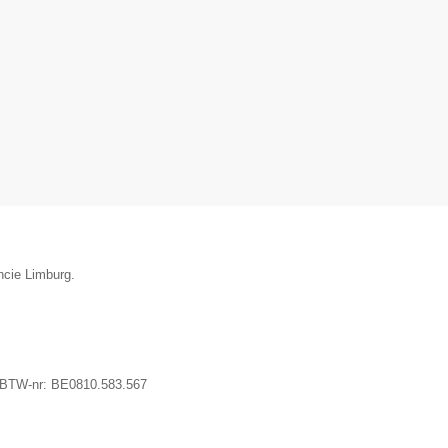
ncie Limburg.
 BTW-nr:
BE0810.583.567