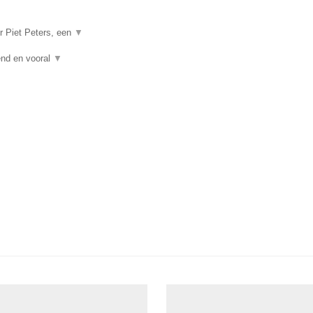
r Piet Peters, een
▼
vend en vooral
▼