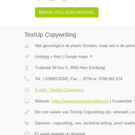
BEKIJK VOLLEDIG PROFIEL
TextUp Copywriting
Niet gevestigd in de plaats Schulen, maar wel in de provi
Limburg
»
Ham
|
Google maps
▼
Truibroek 94 bus 6
,
3945
Ham
(
Limburg
)
Tel:
+32498120345
, Fax:
-
, BTW-nr:
0786.662.674
E-mail › TextUp Copywriting
Website:
https://www.textupcopywriting.be
|
Screenshot
De core values van TextUp Copywriting zijn, uiteraard, c
Diensten: copywriting, seo, technical writing, proof readin
Er wordt gewerkt op afspraak.