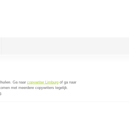
chulen
. Ga naar
copywriter Limburg
of ga naar
komen met meerdere copywriters tegelijk.
g.