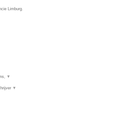
ncie Limburg.
mns,
▼
chrijver
▼