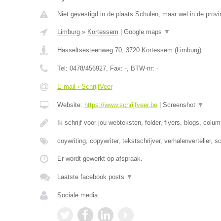
Niet gevestigd in de plaats Schulen, maar wel in de provi
Limburg
»
Kortessem
|
Google maps
▼
Hasseltsesteenweg 70
,
3720
Kortessem
(
Limburg
)
Tel:
0478/456927
, Fax:
-
, BTW-nr:
-
E-mail › SchrijfVeer
Website:
https://www.schrijfveer.be
|
Screenshot
▼
Ik schrijf voor jou webteksten, folder, flyers, blogs, colu
coywriting, copywriter, tekstschrijver, verhalenverteller, s
Er wordt gewerkt op afspraak.
Laatste facebook posts
▼
Sociale media: