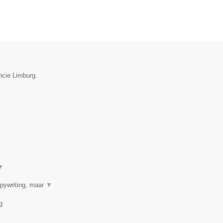
ncie Limburg.
▼
opywriting, maar
▼
g