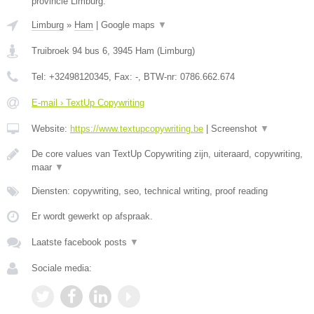
provincie Limburg.
Limburg
»
Ham
|
Google maps
▼
Truibroek 94 bus 6
,
3945
Ham
(
Limburg
)
Tel:
+32498120345
, Fax:
-
, BTW-nr:
0786.662.674
E-mail › TextUp Copywriting
Website:
https://www.textupcopywriting.be
|
Screenshot
▼
De core values van TextUp Copywriting zijn, uiteraard, copywriting,
maar
▼
Diensten: copywriting, seo, technical writing, proof reading
Er wordt gewerkt op afspraak.
Laatste facebook posts
▼
Sociale media: