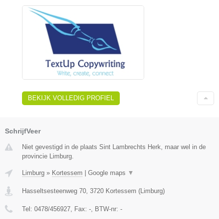
BEKIJK VOLLEDIG PROFIEL
SchrijfVeer
Niet gevestigd in de plaats Sint Lambrechts Herk, maar wel in de
provincie Limburg.
Limburg
»
Kortessem
|
Google maps
▼
Hasseltsesteenweg 70
,
3720
Kortessem
(
Limburg
)
Tel:
0478/456927
, Fax:
-
, BTW-nr:
-