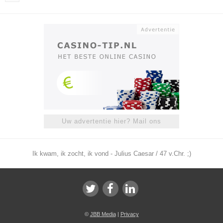
Uw advertentie hier? Mail ons
Ik kwam, ik zocht, ik vond - Julius Caesar / 47 v.Chr. ;)
©
JBB Media
|
Privacy