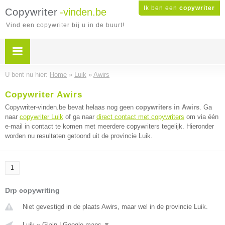
Ik ben een
copywriter
Copywriter
-vinden.be
Vind een copywriter bij u in de buurt!
U bent nu hier:
Home
»
Luik
»
Awirs
Copywriter Awirs
Copywriter-vinden.be bevat helaas nog geen
copywriters in Awirs
. Ga
naar
copywriter Luik
of ga naar
direct contact met copywriters
om via één
e-mail in contact te komen met meerdere copywriters tegelijk. Hieronder
worden nu resultaten getoond uit de provincie Luik.
1
Drp copywriting
Niet gevestigd in de plaats Awirs, maar wel in de provincie Luik.
Luik
»
Glain
|
Google maps
▼