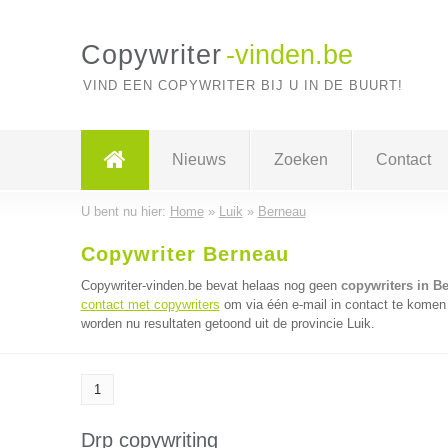
Copywriter
-vinden.be
VIND EEN COPYWRITER BIJ U IN DE BUURT!
Nieuws
Zoeken
Contact
U bent nu hier:
Home
»
Luik
»
Berneau
Copywriter Berneau
Copywriter-vinden.be bevat helaas nog geen
copywriters in B
contact met copywriters
om via één e-mail in contact te komen 
worden nu resultaten getoond uit de provincie Luik.
1
Drp copywriting