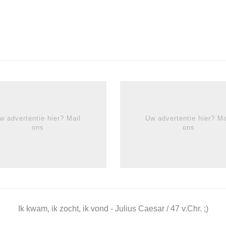
w advertentie hier? Mail
Uw advertentie hier? Ma
ons
ons
Ik kwam, ik zocht, ik vond - Julius Caesar / 47 v.Chr. ;)