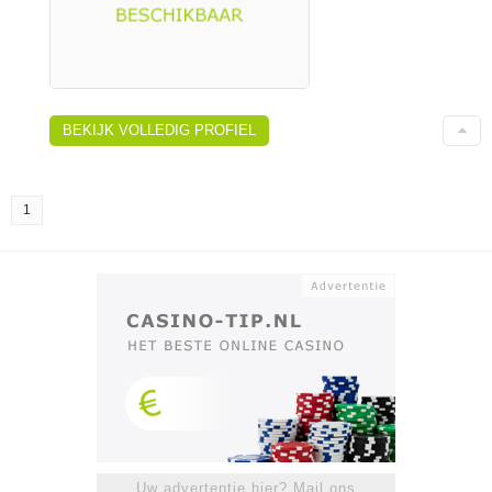
BEKIJK VOLLEDIG PROFIEL
1
Uw advertentie hier? Mail ons