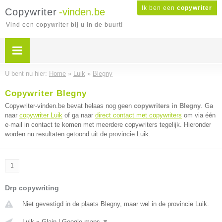
Ik ben een
copywriter
Copywriter
-vinden.be
Vind een copywriter bij u in de buurt!
U bent nu hier:
Home
»
Luik
»
Blegny
Copywriter Blegny
Copywriter-vinden.be bevat helaas nog geen
copywriters in Blegny
. Ga
naar
copywriter Luik
of ga naar
direct contact met copywriters
om via één
e-mail in contact te komen met meerdere copywriters tegelijk. Hieronder
worden nu resultaten getoond uit de provincie Luik.
1
Drp copywriting
Niet gevestigd in de plaats Blegny, maar wel in de provincie Luik.
Luik
»
Glain
|
Google maps
▼