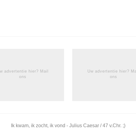
w advertentie hier? Mail
Uw advertentie hier? Ma
ons
ons
Ik kwam, ik zocht, ik vond - Julius Caesar / 47 v.Chr. ;)