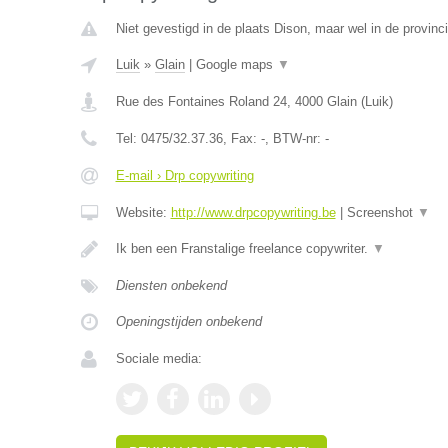
Niet gevestigd in de plaats Dison, maar wel in de provinci
Luik
»
Glain
|
Google maps
▼
Rue des Fontaines Roland 24
,
4000
Glain
(
Luik
)
Tel:
0475/32.37.36
, Fax:
-
, BTW-nr:
-
E-mail › Drp copywriting
Website:
http://www.drpcopywriting.be
|
Screenshot
▼
Ik ben een Franstalige freelance copywriter.
▼
Diensten onbekend
Openingstijden onbekend
Sociale media: