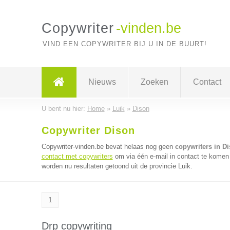
Copywriter
-vinden.be
VIND EEN COPYWRITER BIJ U IN DE BUURT!
Nieuws
Zoeken
Contact
U bent nu hier:
Home
»
Luik
»
Dison
Copywriter Dison
Copywriter-vinden.be bevat helaas nog geen
copywriters in D
contact met copywriters
om via één e-mail in contact te komen 
worden nu resultaten getoond uit de provincie Luik.
1
Drp copywriting