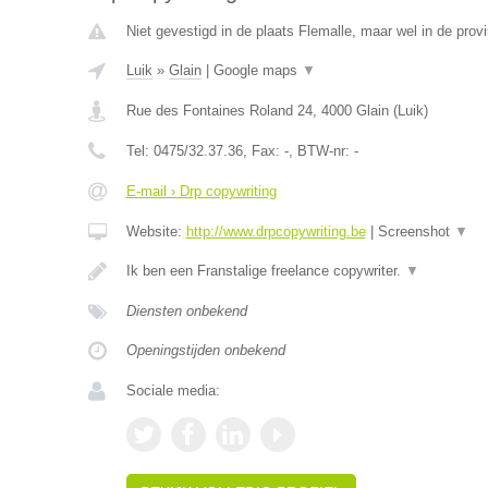
Niet gevestigd in de plaats Flemalle, maar wel in de provi
Luik
»
Glain
|
Google maps
▼
Rue des Fontaines Roland 24
,
4000
Glain
(
Luik
)
Tel:
0475/32.37.36
, Fax:
-
, BTW-nr:
-
E-mail › Drp copywriting
Website:
http://www.drpcopywriting.be
|
Screenshot
▼
Ik ben een Franstalige freelance copywriter.
▼
Diensten onbekend
Openingstijden onbekend
Sociale media: