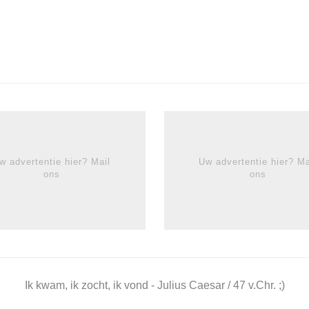
w advertentie hier? Mail
Uw advertentie hier? Ma
ons
ons
Ik kwam, ik zocht, ik vond - Julius Caesar / 47 v.Chr. ;)