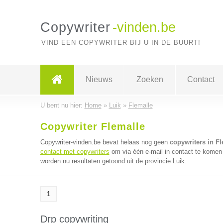
Copywriter
-vinden.be
VIND EEN COPYWRITER BIJ U IN DE BUURT!
Nieuws
Zoeken
Contact
U bent nu hier:
Home
»
Luik
»
Flemalle
Copywriter Flemalle
Copywriter-vinden.be bevat helaas nog geen
copywriters in Fl
contact met copywriters
om via één e-mail in contact te komen 
worden nu resultaten getoond uit de provincie Luik.
1
Drp copywriting