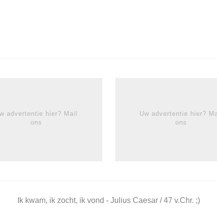
w advertentie hier? Mail
Uw advertentie hier? Ma
ons
ons
Ik kwam, ik zocht, ik vond - Julius Caesar / 47 v.Chr. ;)