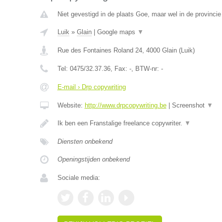
Niet gevestigd in de plaats Goe, maar wel in de provincie
Luik
»
Glain
|
Google maps
▼
Rue des Fontaines Roland 24
,
4000
Glain
(
Luik
)
Tel:
0475/32.37.36
, Fax:
-
, BTW-nr:
-
E-mail › Drp copywriting
Website:
http://www.drpcopywriting.be
|
Screenshot
▼
Ik ben een Franstalige freelance copywriter.
▼
Diensten onbekend
Openingstijden onbekend
Sociale media: