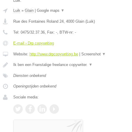
Luik.
Luik
»
Glain
|
Google maps
▼
Rue des Fontaines Roland 24
,
4000
Glain
(
Luik
)
Tel:
0475/32.37.36
, Fax:
-
, BTW-nr:
-
E-mail › Drp copywriting
Website:
http://www.drpcopywriting.be
|
Screenshot
▼
Ik ben een Franstalige freelance copywriter.
▼
Diensten onbekend
Openingstijden onbekend
Sociale media: