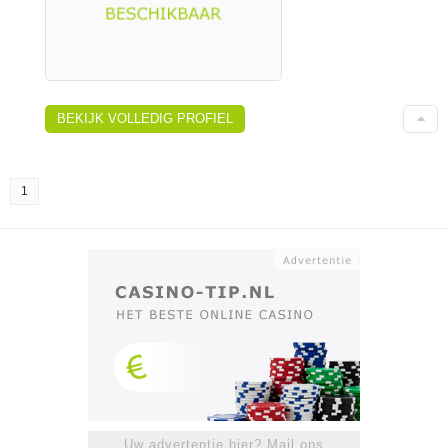
BEKIJK VOLLEDIG PROFIEL
1
Uw advertentie hier? Mail ons