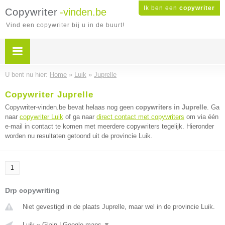
Ik ben een
copywriter
Copywriter
-vinden.be
Vind een copywriter bij u in de buurt!
U bent nu hier:
Home
»
Luik
»
Juprelle
Copywriter Juprelle
Copywriter-vinden.be bevat helaas nog geen
copywriters in Juprelle
. Ga
naar
copywriter Luik
of ga naar
direct contact met copywriters
om via één
e-mail in contact te komen met meerdere copywriters tegelijk. Hieronder
worden nu resultaten getoond uit de provincie Luik.
1
Drp copywriting
Niet gevestigd in de plaats Juprelle, maar wel in de provincie Luik.
Luik
»
Glain
|
Google maps
▼