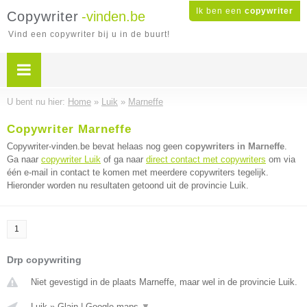
Ik ben een
copywriter
Copywriter
-vinden.be
Vind een copywriter bij u in de buurt!
U bent nu hier:
Home
»
Luik
»
Marneffe
Copywriter Marneffe
Copywriter-vinden.be bevat helaas nog geen
copywriters in Marneffe
.
Ga naar
copywriter Luik
of ga naar
direct contact met copywriters
om via
één e-mail in contact te komen met meerdere copywriters tegelijk.
Hieronder worden nu resultaten getoond uit de provincie Luik.
1
Drp copywriting
Niet gevestigd in de plaats Marneffe, maar wel in de provincie Luik.
Luik
»
Glain
|
Google maps
▼