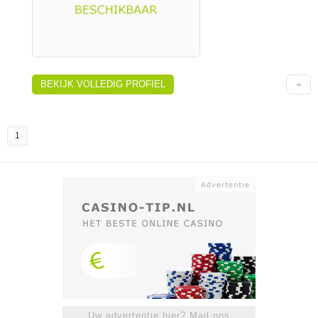
BEKIJK VOLLEDIG PROFIEL
1
Uw advertentie hier? Mail ons