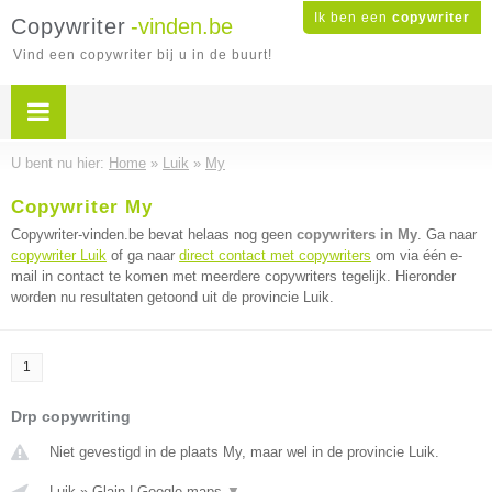
Ik ben een
copywriter
Copywriter
-vinden.be
Vind een copywriter bij u in de buurt!
U bent nu hier:
Home
»
Luik
»
My
Copywriter My
Copywriter-vinden.be bevat helaas nog geen
copywriters in My
. Ga naar
copywriter Luik
of ga naar
direct contact met copywriters
om via één e-
mail in contact te komen met meerdere copywriters tegelijk. Hieronder
worden nu resultaten getoond uit de provincie Luik.
1
Drp copywriting
Niet gevestigd in de plaats My, maar wel in de provincie Luik.
Luik
»
Glain
|
Google maps
▼