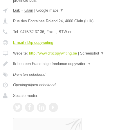
provincie Luik.
Luik
»
Glain
|
Google maps
▼
Rue des Fontaines Roland 24
,
4000
Glain
(
Luik
)
Tel:
0475/32.37.36
, Fax:
-
, BTW-nr:
-
E-mail › Drp copywriting
Website:
http://www.drpcopywriting.be
|
Screenshot
▼
Ik ben een Franstalige freelance copywriter.
▼
Diensten onbekend
Openingstijden onbekend
Sociale media: