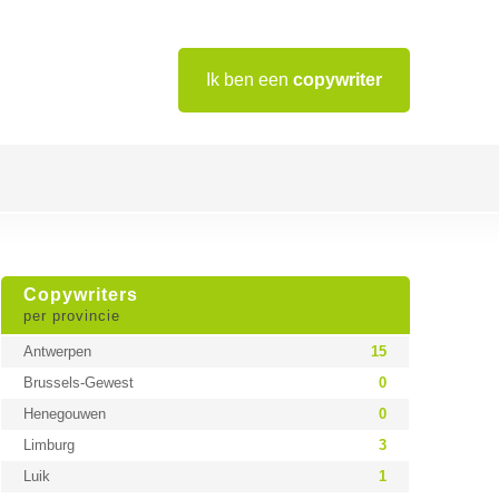
Ik ben een
copywriter
Copywriters
per provincie
Antwerpen
15
Brussels-Gewest
0
Henegouwen
0
Limburg
3
Luik
1