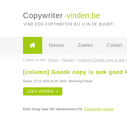
Copywriter
-vinden.be
VIND EEN COPYWRITER BIJ U IN DE BUURT!
Nieuws
Zoeken
Contact
U bent nu hier:
Home
»
Nieuws
»
[column] Goede copy is ook g
[column] Goede copy is ook goed k
Datum:
27-11-2024 10:30
| Bron: MarketingTribune
LEES VERDER
Keer terug naar het nieuwsoverzicht:
Copywriter nieuws