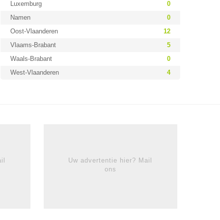
Luxemburg
0
Namen
0
Oost-Vlaanderen
12
Vlaams-Brabant
5
Waals-Brabant
0
West-Vlaanderen
4
il
Uw advertentie hier? Mail
ons