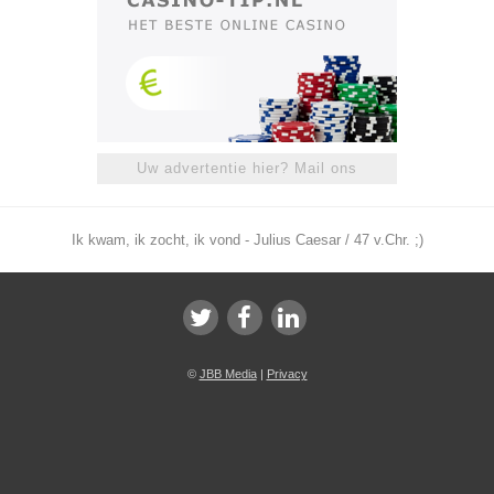
Uw advertentie hier? Mail ons
Ik kwam, ik zocht, ik vond - Julius Caesar / 47 v.Chr. ;)
©
JBB Media
|
Privacy