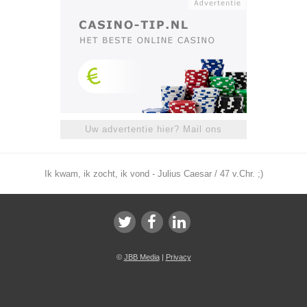
Uw advertentie hier? Mail ons
Ik kwam, ik zocht, ik vond - Julius Caesar / 47 v.Chr. ;)
©
JBB Media
|
Privacy