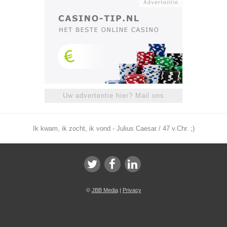
Uw advertentie hier? Mail ons
Ik kwam, ik zocht, ik vond - Julius Caesar / 47 v.Chr. ;)
©
JBB Media
|
Privacy