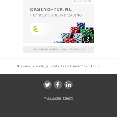
Uw advertentie hier? Mail ons
Ik kwam, ik zocht, ik vond - Julius Caesar / 47 v.Chr. ;)
©
JBB Media
|
Privacy