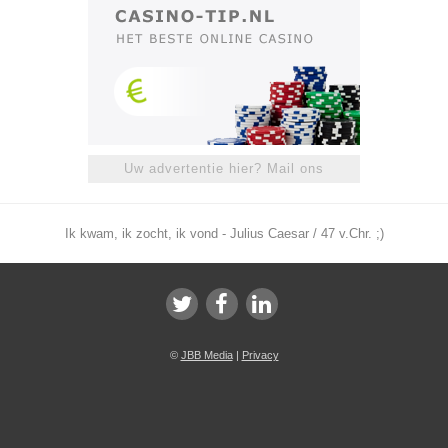
Uw advertentie hier? Mail ons
Ik kwam, ik zocht, ik vond - Julius Caesar / 47 v.Chr. ;)
©
JBB Media
|
Privacy