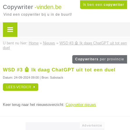
Ik ben een
copywriter
Copywriter
-vinden.be
Vind een copywriter bij u in de buurt!
U bent nu hier:
Home
»
Nieuws
»
WSD #3 🤖 Ik daag ChatGPT uit tot een
duel
Copywriters
per provincie
WSD #3 🤖 Ik daag ChatGPT uit tot een duel
Datum:
24-09-2024 09:00
| Bron: Substack
LEES VERDER
Keer terug naar het nieuwsoverzicht:
Copywriter nieuws