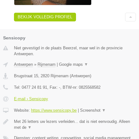
BEKIJK VOLLEDIG PROFIEL
Sensicopy
Niet gevestigd in de plaats Beerzel, maar wel in de provincie
Antwerpen.
Antwerpen
»
Rijmenam
|
Google maps
▼
Brugstraat 15
,
2820
Rijmenam
(
Antwerpen
)
Tel:
0477 24 81 91
, Fax:
-
, BTW-nr:
0825568582
E-mail › Sensicopy
Website:
https://www.sensicopy.be
|
Screenshot
▼
Met 26 letters uw lezers verleiden... dat is niet eenvoudig. Alleen
met de
▼
Diensten: content writing, copywriting, social media management