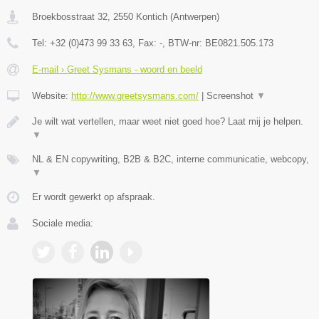
Broekbosstraat 32
,
2550
Kontich
(
Antwerpen
)
Tel:
+32 (0)473 99 33 63
, Fax:
-
, BTW-nr:
BE0821.505.173
E-mail › Greet Sysmans - woord en beeld
Website:
http://www.greetsysmans.com/
|
Screenshot
▼
Je wilt wat vertellen, maar weet niet goed hoe? Laat mij je helpen.
▼
NL & EN copywriting, B2B & B2C, interne communicatie, webcopy,
▼
Er wordt gewerkt op afspraak.
Sociale media: