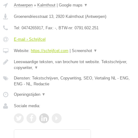
Antwerpen
»
Kalmthout
|
Google maps
▼
Groenendriesstraat 13
,
2920
Kalmthout
(
Antwerpen
)
Tel:
0474265917
, Fax:
-
, BTW-nr:
0791.602.251
E-mail › Schrijfcel
Website:
https://schrijfcel.com
|
Screenshot
▼
Leeswaardige teksten, van brochure tot website. Tekstschrijver,
copywriter,
▼
Diensten: Tekstschrijven, Copywriting, SEO, Vertaling NL - ENG,
ENG - NL, Redactie
Openingstijden
▼
Sociale media: