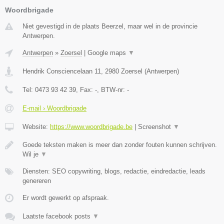
Woordbrigade
Niet gevestigd in de plaats Beerzel, maar wel in de provincie
Antwerpen.
Antwerpen
»
Zoersel
|
Google maps
▼
Hendrik Consciencelaan 11
,
2980
Zoersel
(
Antwerpen
)
Tel:
0473 93 42 39
, Fax:
-
, BTW-nr:
-
E-mail › Woordbrigade
Website:
https://www.woordbrigade.be
|
Screenshot
▼
Goede teksten maken is meer dan zonder fouten kunnen schrijven.
Wil je
▼
Diensten: SEO copywriting, blogs, redactie, eindredactie, leads
genereren
Er wordt gewerkt op afspraak.
Laatste facebook posts
▼