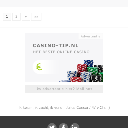
1
2
»
»»
Uw advertentie hier? Mail ons
Ik kwam, ik zocht, ik vond - Julius Caesar / 47 v.Chr. ;)