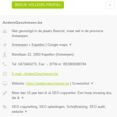
BEKIJK VOLLEDIG PROFIEL
AndersGeschreven.be
Niet gevestigd in de plaats Beerzel, maar wel in de provincie
Antwerpen.
Antwerpen
»
Kapellen
|
Google maps
▼
Merellaan 22
,
2950
Kapellen
(
Antwerpen
)
Tel:
0473460273
, Fax:
-
, BTW-nr:
BE0809388784
E-mail › AndersGeschreven.be
Website:
https://andersgeschreven.be
|
Screenshot
▼
Meer dan 15 jaar ben ik al SEO copywriter. Een hoop ervaring dus,
die ik
▼
SEO copywriting, SEO opleidingen, Schrijftraining, SEO audit,
website
▼