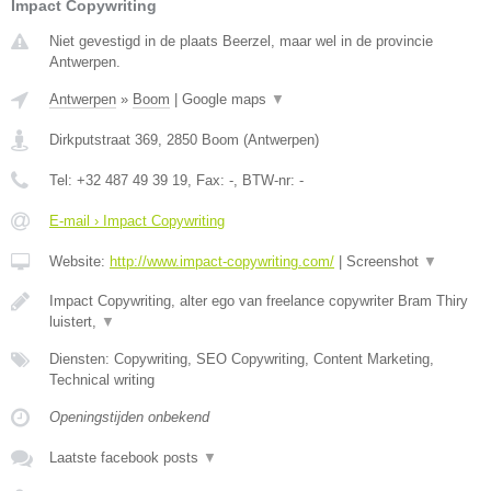
Impact Copywriting
Niet gevestigd in de plaats Beerzel, maar wel in de provincie
Antwerpen.
Antwerpen
»
Boom
|
Google maps
▼
Dirkputstraat 369
,
2850
Boom
(
Antwerpen
)
Tel:
+32 487 49 39 19
, Fax:
-
, BTW-nr:
-
E-mail › Impact Copywriting
Website:
http://www.impact-copywriting.com/
|
Screenshot
▼
Impact Copywriting, alter ego van freelance copywriter Bram Thiry
luistert,
▼
Diensten: Copywriting, SEO Copywriting, Content Marketing,
Technical writing
Openingstijden onbekend
Laatste facebook posts
▼