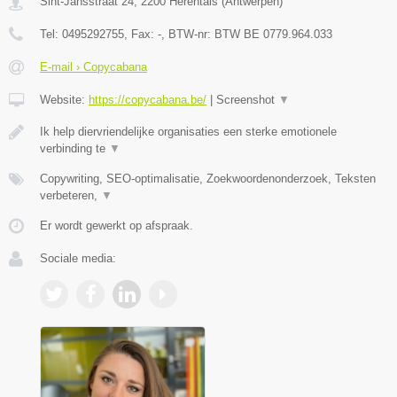
Sint-Jansstraat 24
,
2200
Herentals
(
Antwerpen
)
Tel:
0495292755
, Fax:
-
, BTW-nr:
BTW BE 0779.964.033
E-mail › Copycabana
Website:
https://copycabana.be/
|
Screenshot
▼
Ik help diervriendelijke organisaties een sterke emotionele
verbinding te
▼
Copywriting, SEO-optimalisatie, Zoekwoordenonderzoek, Teksten
verbeteren,
▼
Er wordt gewerkt op afspraak.
Sociale media: