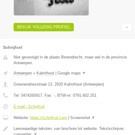
BEKIJK VOLLEDIG PROFIEL
Schrijfcel
Niet gevestigd in de plaats Berendrecht, maar wel in de provincie
Antwerpen.
Antwerpen
»
Kalmthout
|
Google maps
▼
Groenendriesstraat 13
,
2920
Kalmthout
(
Antwerpen
)
Tel:
0474265917
, Fax:
-
, BTW-nr:
0791.602.251
E-mail › Schrijfcel
Website:
https://schrijfcel.com
|
Screenshot
▼
Leeswaardige teksten, van brochure tot website. Tekstschrijver,
copywriter,
▼