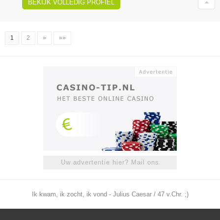
BEKIJK VOLLEDIG PROFIEL
1
2
»
»»
Uw advertentie hier? Mail ons
Ik kwam, ik zocht, ik vond - Julius Caesar / 47 v.Chr. ;)