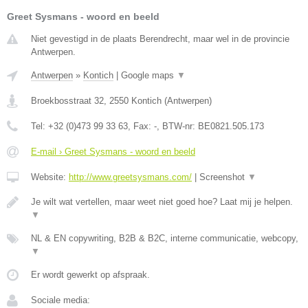
Greet Sysmans - woord en beeld
Niet gevestigd in de plaats Berendrecht, maar wel in de provincie
Antwerpen.
Antwerpen
»
Kontich
|
Google maps
▼
Broekbosstraat 32
,
2550
Kontich
(
Antwerpen
)
Tel:
+32 (0)473 99 33 63
, Fax:
-
, BTW-nr:
BE0821.505.173
E-mail › Greet Sysmans - woord en beeld
Website:
http://www.greetsysmans.com/
|
Screenshot
▼
Je wilt wat vertellen, maar weet niet goed hoe? Laat mij je helpen.
▼
NL & EN copywriting, B2B & B2C, interne communicatie, webcopy,
▼
Er wordt gewerkt op afspraak.
Sociale media: