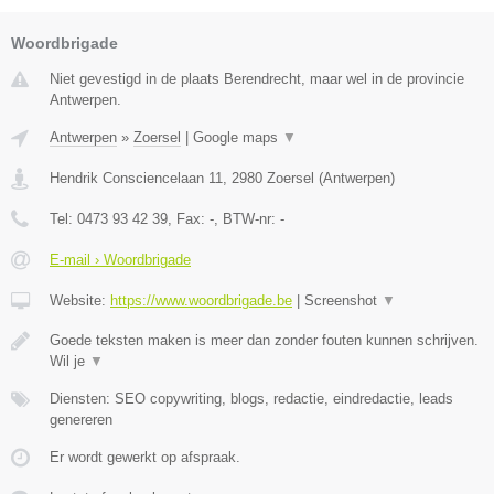
Woordbrigade
Niet gevestigd in de plaats Berendrecht, maar wel in de provincie
Antwerpen.
Antwerpen
»
Zoersel
|
Google maps
▼
Hendrik Consciencelaan 11
,
2980
Zoersel
(
Antwerpen
)
Tel:
0473 93 42 39
, Fax:
-
, BTW-nr:
-
E-mail › Woordbrigade
Website:
https://www.woordbrigade.be
|
Screenshot
▼
Goede teksten maken is meer dan zonder fouten kunnen schrijven.
Wil je
▼
Diensten: SEO copywriting, blogs, redactie, eindredactie, leads
genereren
Er wordt gewerkt op afspraak.