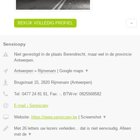
BEKIJK VOLLEDIG PROFIEL
Sensicopy
Niet gevestigd in de plaats Berendrecht, maar wel in de provincie
Antwerpen.
Antwerpen
»
Rijmenam
|
Google maps
▼
Brugstraat 15
,
2820
Rijmenam
(
Antwerpen
)
Tel:
0477 24 81 91
, Fax:
-
, BTW-nr:
0825568582
E-mail › Sensicopy
Website:
https://www.sensicopy.be
|
Screenshot
▼
Met 26 letters uw lezers verleiden... dat is niet eenvoudig. Alleen
met de
▼