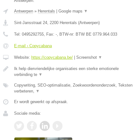
Antwerpen.
Antwerpen
»
Herentals
|
Google maps
▼
Sint-Jansstraat 24
,
2200
Herentals
(
Antwerpen
)
Tel:
0495292755
, Fax:
-
, BTW-nr:
BTW BE 0779.964.033
E-mail › Copycabana
Website:
https://copycabana.be/
|
Screenshot
▼
Ik help diervriendelijke organisaties een sterke emotionele
verbinding te
▼
Copywriting, SEO-optimalisatie, Zoekwoordenonderzoek, Teksten
verbeteren,
▼
Er wordt gewerkt op afspraak.
Sociale media: