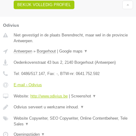
BEKIJK VOLLEDIG PROFIEL
Odivius
Niet gevestigd in de plaats Berendrecht, maar wel in de provincie
Antwerpen.
Antwerpen
»
Borgerhout
|
Google maps
▼
Oedenkovenstraat 43 bus 2
,
2140
Borgerhout
(
Antwerpen
)
Tel:
0486/517.147
, Fax:
-
, BTW-nr:
0641.752.592
E-mail › Odivius
Website:
http://www.odivius.be
|
Screenshot
▼
Odivius serveert u werkzame inhoud.
▼
Website Copywriter, SEO Copywriter, Online Contentbeheer, Tele
Sales
▼
Openingstijden
▼