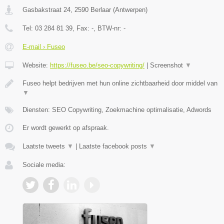
Gasbakstraat 24
,
2590
Berlaar
(
Antwerpen
)
Tel:
03 284 81 39
, Fax:
-
, BTW-nr:
-
E-mail › Fuseo
Website:
https://fuseo.be/seo-copywriting/
|
Screenshot
▼
Fuseo helpt bedrijven met hun online zichtbaarheid door middel van
▼
Diensten: SEO Copywriting, Zoekmachine optimalisatie, Adwords
Er wordt gewerkt op afspraak.
Laatste tweets
▼
|
Laatste facebook posts
▼
Sociale media: