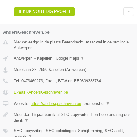
BEKIJK VOLLEDIG PROFIEL
AndersGeschreven.be
Niet gevestigd in de plaats Berendrecht, maar wel in de provincie
Antwerpen.
Antwerpen
»
Kapellen
|
Google maps
▼
Merellaan 22
,
2950
Kapellen
(
Antwerpen
)
Tel:
0473460273
, Fax:
-
, BTW-nr:
BE0809388784
E-mail › AndersGeschreven.be
Website:
https://andersgeschreven.be
|
Screenshot
▼
Meer dan 15 jaar ben ik al SEO copywriter. Een hoop ervaring dus,
die ik
▼
SEO copywriting, SEO opleidingen, Schrijftraining, SEO audit,
website
▼