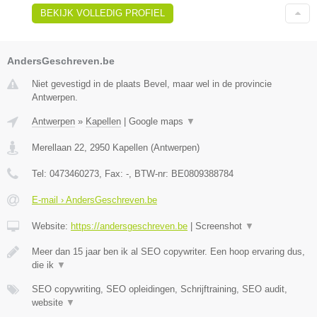
BEKIJK VOLLEDIG PROFIEL
AndersGeschreven.be
Niet gevestigd in de plaats Bevel, maar wel in de provincie
Antwerpen.
Antwerpen
»
Kapellen
|
Google maps
▼
Merellaan 22
,
2950
Kapellen
(
Antwerpen
)
Tel:
0473460273
, Fax:
-
, BTW-nr:
BE0809388784
E-mail › AndersGeschreven.be
Website:
https://andersgeschreven.be
|
Screenshot
▼
Meer dan 15 jaar ben ik al SEO copywriter. Een hoop ervaring dus,
die ik
▼
SEO copywriting, SEO opleidingen, Schrijftraining, SEO audit,
website
▼