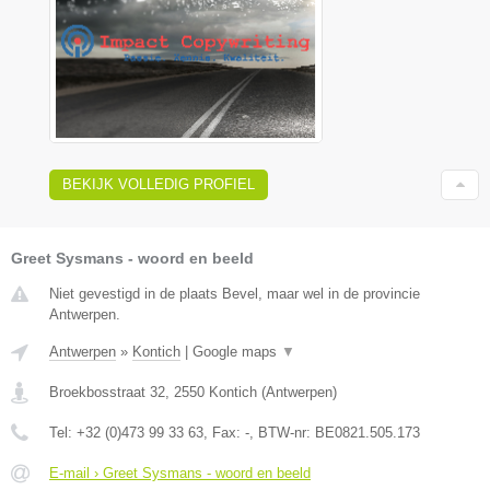
BEKIJK VOLLEDIG PROFIEL
Greet Sysmans - woord en beeld
Niet gevestigd in de plaats Bevel, maar wel in de provincie
Antwerpen.
Antwerpen
»
Kontich
|
Google maps
▼
Broekbosstraat 32
,
2550
Kontich
(
Antwerpen
)
Tel:
+32 (0)473 99 33 63
, Fax:
-
, BTW-nr:
BE0821.505.173
E-mail › Greet Sysmans - woord en beeld