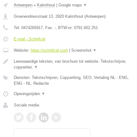
Antwerpen
»
Kalmthout
|
Google maps
▼
Groenendriesstraat 13
,
2920
Kalmthout
(
Antwerpen
)
Tel:
0474265917
, Fax:
-
, BTW-nr:
0791.602.251
E-mail › Schrijfcel
Website:
https://schrijfcel.com
|
Screenshot
▼
Leeswaardige teksten, van brochure tot website. Tekstschrijver,
copywriter,
▼
Diensten: Tekstschrijven, Copywriting, SEO, Vertaling NL - ENG,
ENG - NL, Redactie
Openingstijden
▼
Sociale media: