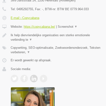
Sint-Jansstraat 24
,
2200
Herentals
(
Antwerpen
)
Tel:
0495292755
, Fax:
-
, BTW-nr:
BTW BE 0779.964.033
E-mail › Copycabana
Website:
https://copycabana.be/
|
Screenshot
▼
Ik help diervriendelijke organisaties een sterke emotionele
verbinding te
▼
Copywriting, SEO-optimalisatie, Zoekwoordenonderzoek, Teksten
verbeteren,
▼
Er wordt gewerkt op afspraak.
Sociale media: