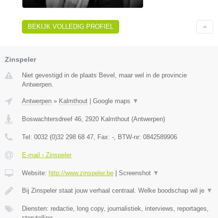
BEKIJK VOLLEDIG PROFIEL
Zinspeler
Niet gevestigd in de plaats Bevel, maar wel in de provincie
Antwerpen.
Antwerpen
»
Kalmthout
|
Google maps
▼
Boswachtersdreef 46
,
2920
Kalmthout
(
Antwerpen
)
Tel:
0032 (0)32 298 68 47
, Fax:
-
, BTW-nr:
0842589906
E-mail › Zinspeler
Website:
http://www.zinspeler.be
|
Screenshot
▼
Bij Zinspeler staat jouw verhaal centraal. Welke boodschap wil je
▼
Diensten: redactie, long copy, journalistiek, interviews, reportages,
storytelling