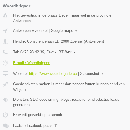
Woordbrigade
Niet gevestigd in de plaats Bevel, maar wel in de provincie
Antwerpen.
Antwerpen
»
Zoersel
|
Google maps
▼
Hendrik Consciencelaan 11
,
2980
Zoersel
(
Antwerpen
)
Tel:
0473 93 42 39
, Fax:
-
, BTW-nr:
-
E-mail › Woordbrigade
Website:
https://www.woordbrigade.be
|
Screenshot
▼
Goede teksten maken is meer dan zonder fouten kunnen schrijven.
Wil je
▼
Diensten: SEO copywriting, blogs, redactie, eindredactie, leads
genereren
Er wordt gewerkt op afspraak.
Laatste facebook posts
▼