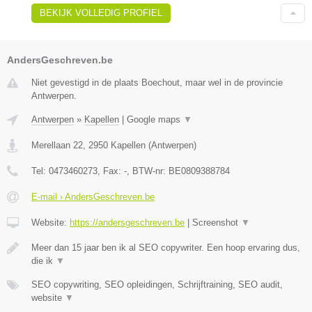
BEKIJK VOLLEDIG PROFIEL
AndersGeschreven.be
Niet gevestigd in de plaats Boechout, maar wel in de provincie
Antwerpen.
Antwerpen
»
Kapellen
|
Google maps
▼
Merellaan 22
,
2950
Kapellen
(
Antwerpen
)
Tel:
0473460273
, Fax:
-
, BTW-nr:
BE0809388784
E-mail › AndersGeschreven.be
Website:
https://andersgeschreven.be
|
Screenshot
▼
Meer dan 15 jaar ben ik al SEO copywriter. Een hoop ervaring dus,
die ik
▼
SEO copywriting, SEO opleidingen, Schrijftraining, SEO audit,
website
▼