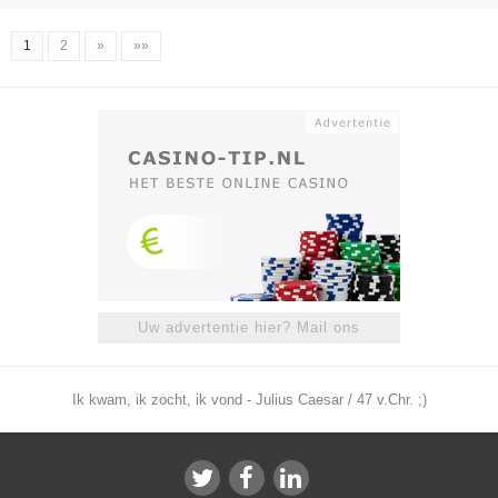
1
2
»
»»
Uw advertentie hier? Mail ons
Ik kwam, ik zocht, ik vond - Julius Caesar / 47 v.Chr. ;)