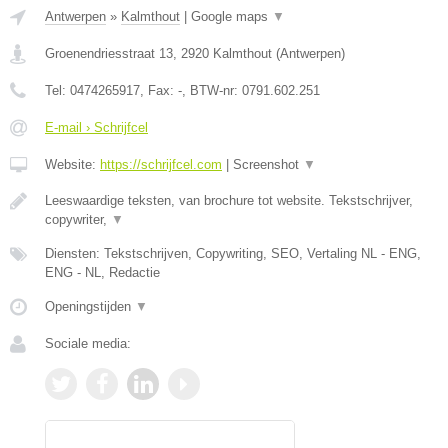
Antwerpen
»
Kalmthout
|
Google maps
▼
Groenendriesstraat 13
,
2920
Kalmthout
(
Antwerpen
)
Tel:
0474265917
, Fax:
-
, BTW-nr:
0791.602.251
E-mail › Schrijfcel
Website:
https://schrijfcel.com
|
Screenshot
▼
Leeswaardige teksten, van brochure tot website. Tekstschrijver,
copywriter,
▼
Diensten: Tekstschrijven, Copywriting, SEO, Vertaling NL - ENG,
ENG - NL, Redactie
Openingstijden
▼
Sociale media: