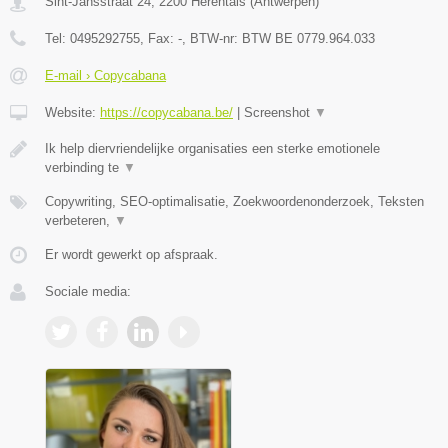
Sint-Jansstraat 24
,
2200
Herentals
(
Antwerpen
)
Tel:
0495292755
, Fax:
-
, BTW-nr:
BTW BE 0779.964.033
E-mail › Copycabana
Website:
https://copycabana.be/
|
Screenshot
▼
Ik help diervriendelijke organisaties een sterke emotionele
verbinding te
▼
Copywriting, SEO-optimalisatie, Zoekwoordenonderzoek, Teksten
verbeteren,
▼
Er wordt gewerkt op afspraak.
Sociale media: