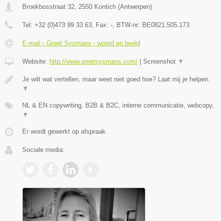
Broekbosstraat 32
,
2550
Kontich
(
Antwerpen
)
Tel:
+32 (0)473 99 33 63
, Fax:
-
, BTW-nr:
BE0821.505.173
E-mail › Greet Sysmans - woord en beeld
Website:
http://www.greetsysmans.com/
|
Screenshot
▼
Je wilt wat vertellen, maar weet niet goed hoe? Laat mij je helpen.
▼
NL & EN copywriting, B2B & B2C, interne communicatie, webcopy,
▼
Er wordt gewerkt op afspraak.
Sociale media: