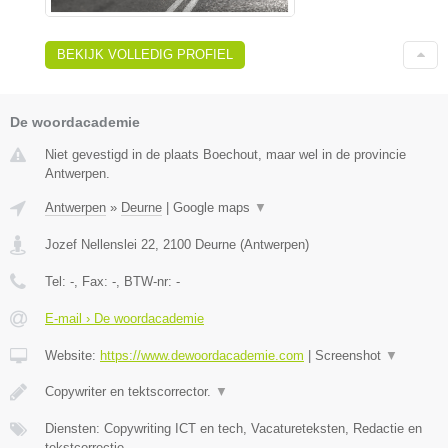
BEKIJK VOLLEDIG PROFIEL
De woordacademie
Niet gevestigd in de plaats Boechout, maar wel in de provincie
Antwerpen.
Antwerpen
»
Deurne
|
Google maps
▼
Jozef Nellenslei 22
,
2100
Deurne
(
Antwerpen
)
Tel:
-
, Fax:
-
, BTW-nr:
-
E-mail › De woordacademie
Website:
https://www.dewoordacademie.com
|
Screenshot
▼
Copywriter en tektscorrector.
▼
Diensten: Copywriting ICT en tech, Vacatureteksten, Redactie en
tekstcorrectie