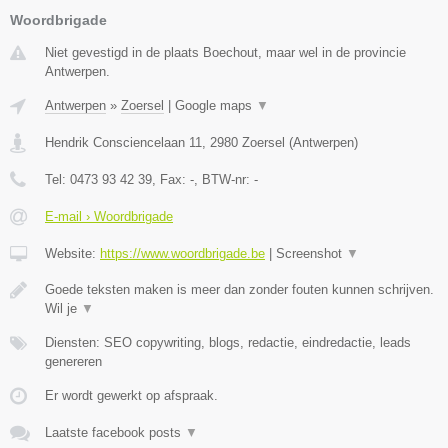
Woordbrigade
Niet gevestigd in de plaats Boechout, maar wel in de provincie
Antwerpen.
Antwerpen
»
Zoersel
|
Google maps
▼
Hendrik Consciencelaan 11
,
2980
Zoersel
(
Antwerpen
)
Tel:
0473 93 42 39
, Fax:
-
, BTW-nr:
-
E-mail › Woordbrigade
Website:
https://www.woordbrigade.be
|
Screenshot
▼
Goede teksten maken is meer dan zonder fouten kunnen schrijven.
Wil je
▼
Diensten: SEO copywriting, blogs, redactie, eindredactie, leads
genereren
Er wordt gewerkt op afspraak.
Laatste facebook posts
▼