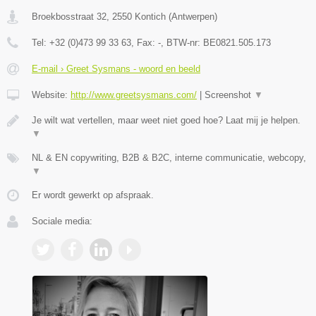
Broekbosstraat 32
,
2550
Kontich
(
Antwerpen
)
Tel:
+32 (0)473 99 33 63
, Fax:
-
, BTW-nr:
BE0821.505.173
E-mail › Greet Sysmans - woord en beeld
Website:
http://www.greetsysmans.com/
|
Screenshot
▼
Je wilt wat vertellen, maar weet niet goed hoe? Laat mij je helpen.
▼
NL & EN copywriting, B2B & B2C, interne communicatie, webcopy,
▼
Er wordt gewerkt op afspraak.
Sociale media: