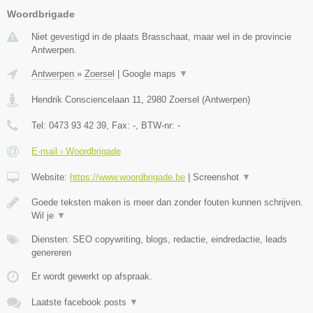
Woordbrigade
Niet gevestigd in de plaats Brasschaat, maar wel in de provincie
Antwerpen.
Antwerpen
»
Zoersel
|
Google maps
▼
Hendrik Consciencelaan 11
,
2980
Zoersel
(
Antwerpen
)
Tel:
0473 93 42 39
, Fax:
-
, BTW-nr:
-
E-mail › Woordbrigade
Website:
https://www.woordbrigade.be
|
Screenshot
▼
Goede teksten maken is meer dan zonder fouten kunnen schrijven.
Wil je
▼
Diensten: SEO copywriting, blogs, redactie, eindredactie, leads
genereren
Er wordt gewerkt op afspraak.
Laatste facebook posts
▼