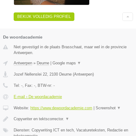
BEKIJK VOLLEDIG PROFIEL
De woordacademie
Niet gevestigd in de plaats Brasschaat, maar wel in de provincie
Antwerpen.
Antwerpen
»
Deurne
|
Google maps
▼
Jozef Nellenslei 22
,
2100
Deurne
(
Antwerpen
)
Tel:
-
, Fax:
-
, BTW-nr:
-
E-mail › De woordacademie
Website:
https://www.dewoordacademie.com
|
Screenshot
▼
Copywriter en tektscorrector.
▼
Diensten: Copywriting ICT en tech, Vacatureteksten, Redactie en
tekstcorrectie