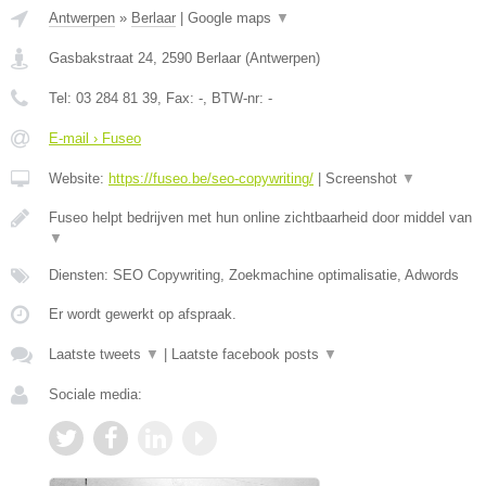
Antwerpen
»
Berlaar
|
Google maps
▼
Gasbakstraat 24
,
2590
Berlaar
(
Antwerpen
)
Tel:
03 284 81 39
, Fax:
-
, BTW-nr:
-
E-mail › Fuseo
Website:
https://fuseo.be/seo-copywriting/
|
Screenshot
▼
Fuseo helpt bedrijven met hun online zichtbaarheid door middel van
▼
Diensten: SEO Copywriting, Zoekmachine optimalisatie, Adwords
Er wordt gewerkt op afspraak.
Laatste tweets
▼
|
Laatste facebook posts
▼
Sociale media: