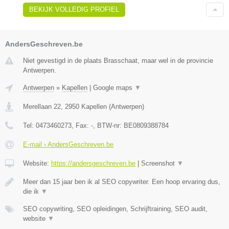
BEKIJK VOLLEDIG PROFIEL
AndersGeschreven.be
Niet gevestigd in de plaats Brasschaat, maar wel in de provincie
Antwerpen.
Antwerpen
»
Kapellen
|
Google maps
▼
Merellaan 22
,
2950
Kapellen
(
Antwerpen
)
Tel:
0473460273
, Fax:
-
, BTW-nr:
BE0809388784
E-mail › AndersGeschreven.be
Website:
https://andersgeschreven.be
|
Screenshot
▼
Meer dan 15 jaar ben ik al SEO copywriter. Een hoop ervaring dus,
die ik
▼
SEO copywriting, SEO opleidingen, Schrijftraining, SEO audit,
website
▼