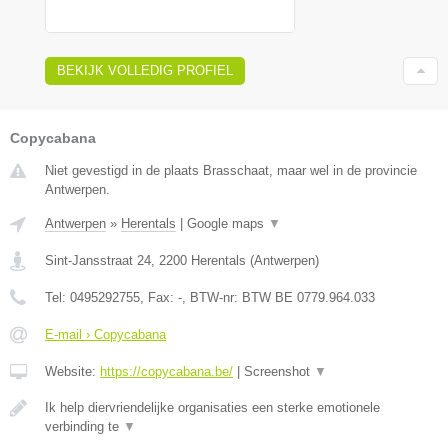
BEKIJK VOLLEDIG PROFIEL
Copycabana
Niet gevestigd in de plaats Brasschaat, maar wel in de provincie
Antwerpen.
Antwerpen
»
Herentals
|
Google maps
▼
Sint-Jansstraat 24
,
2200
Herentals
(
Antwerpen
)
Tel:
0495292755
, Fax:
-
, BTW-nr:
BTW BE 0779.964.033
E-mail › Copycabana
Website:
https://copycabana.be/
|
Screenshot
▼
Ik help diervriendelijke organisaties een sterke emotionele
verbinding te
▼