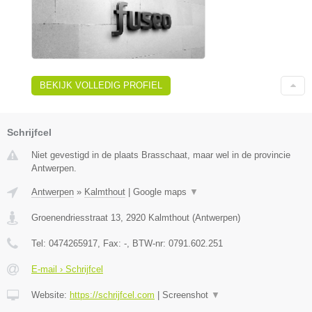
BEKIJK VOLLEDIG PROFIEL
Schrijfcel
Niet gevestigd in de plaats Brasschaat, maar wel in de provincie
Antwerpen.
Antwerpen
»
Kalmthout
|
Google maps
▼
Groenendriesstraat 13
,
2920
Kalmthout
(
Antwerpen
)
Tel:
0474265917
, Fax:
-
, BTW-nr:
0791.602.251
E-mail › Schrijfcel
Website:
https://schrijfcel.com
|
Screenshot
▼