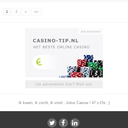
1
2
»
»»
Uw advertentie hier? Mail ons
Ik kwam, ik zocht, ik vond - Julius Caesar / 47 v.Chr. ;)