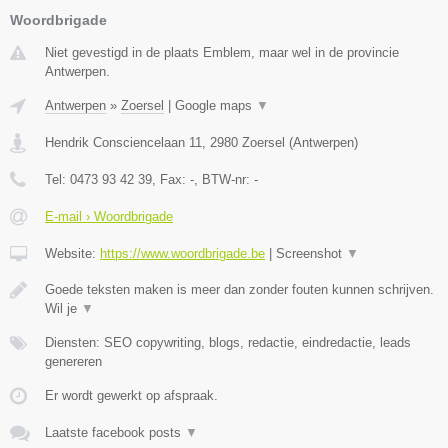
Woordbrigade
Niet gevestigd in de plaats Emblem, maar wel in de provincie
Antwerpen.
Antwerpen
»
Zoersel
|
Google maps
▼
Hendrik Consciencelaan 11
,
2980
Zoersel
(
Antwerpen
)
Tel:
0473 93 42 39
, Fax:
-
, BTW-nr:
-
E-mail › Woordbrigade
Website:
https://www.woordbrigade.be
|
Screenshot
▼
Goede teksten maken is meer dan zonder fouten kunnen schrijven.
Wil je
▼
Diensten: SEO copywriting, blogs, redactie, eindredactie, leads
genereren
Er wordt gewerkt op afspraak.
Laatste facebook posts
▼