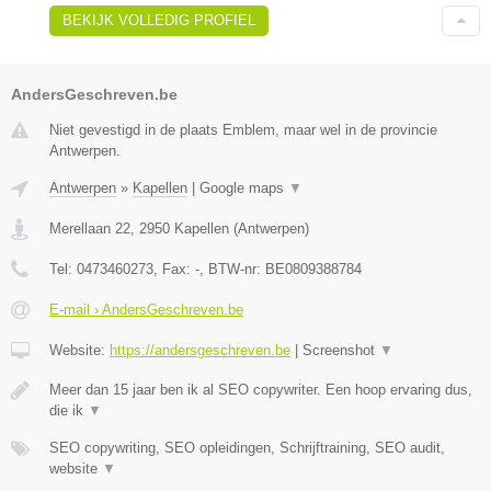
BEKIJK VOLLEDIG PROFIEL
AndersGeschreven.be
Niet gevestigd in de plaats Emblem, maar wel in de provincie
Antwerpen.
Antwerpen
»
Kapellen
|
Google maps
▼
Merellaan 22
,
2950
Kapellen
(
Antwerpen
)
Tel:
0473460273
, Fax:
-
, BTW-nr:
BE0809388784
E-mail › AndersGeschreven.be
Website:
https://andersgeschreven.be
|
Screenshot
▼
Meer dan 15 jaar ben ik al SEO copywriter. Een hoop ervaring dus,
die ik
▼
SEO copywriting, SEO opleidingen, Schrijftraining, SEO audit,
website
▼