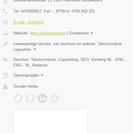
Groenendriesstraat 13
,
2920
Kalmthout
(
Antwerpen
)
Tel:
0474265917
, Fax:
-
, BTW-nr:
0791.602.251
E-mail › Schrijfcel
Website:
https://schrijfcel.com
|
Screenshot
▼
Leeswaardige teksten, van brochure tot website. Tekstschrijver,
copywriter,
▼
Diensten: Tekstschrijven, Copywriting, SEO, Vertaling NL - ENG,
ENG - NL, Redactie
Openingstijden
▼
Sociale media: