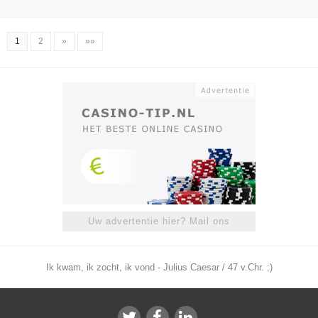
1
2
»
»»
Uw advertentie hier? Mail ons
Ik kwam, ik zocht, ik vond - Julius Caesar / 47 v.Chr. ;)