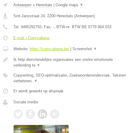
Antwerpen
»
Herentals
|
Google maps
▼
Sint-Jansstraat 24
,
2200
Herentals
(
Antwerpen
)
Tel:
0495292755
, Fax:
-
, BTW-nr:
BTW BE 0779.964.033
E-mail › Copycabana
Website:
https://copycabana.be/
|
Screenshot
▼
Ik help diervriendelijke organisaties een sterke emotionele
verbinding te
▼
Copywriting, SEO-optimalisatie, Zoekwoordenonderzoek, Teksten
verbeteren,
▼
Er wordt gewerkt op afspraak.
Sociale media: