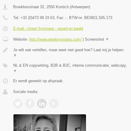
Broekbosstraat 32
,
2550
Kontich
(
Antwerpen
)
Tel:
+32 (0)473 99 33 63
, Fax:
-
, BTW-nr:
BE0821.505.173
E-mail › Greet Sysmans - woord en beeld
Website:
http://www.greetsysmans.com/
|
Screenshot
▼
Je wilt wat vertellen, maar weet niet goed hoe? Laat mij je helpen.
▼
NL & EN copywriting, B2B & B2C, interne communicatie, webcopy,
▼
Er wordt gewerkt op afspraak.
Sociale media: