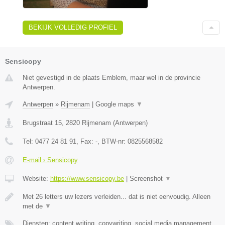
BEKIJK VOLLEDIG PROFIEL
Sensicopy
Niet gevestigd in de plaats Emblem, maar wel in de provincie
Antwerpen.
Antwerpen
»
Rijmenam
|
Google maps
▼
Brugstraat 15
,
2820
Rijmenam
(
Antwerpen
)
Tel:
0477 24 81 91
, Fax:
-
, BTW-nr:
0825568582
E-mail › Sensicopy
Website:
https://www.sensicopy.be
|
Screenshot
▼
Met 26 letters uw lezers verleiden... dat is niet eenvoudig. Alleen
met de
▼
Diensten: content writing, copywriting, social media management