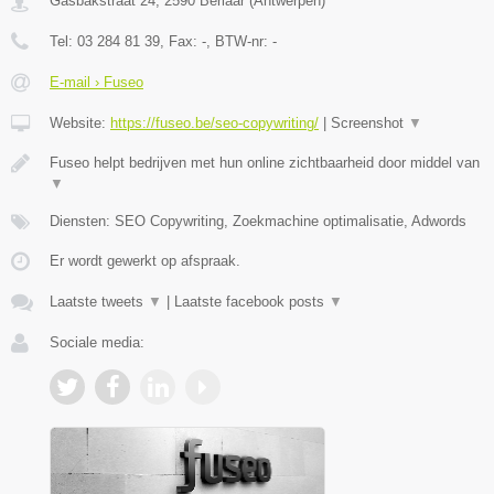
Gasbakstraat 24
,
2590
Berlaar
(
Antwerpen
)
Tel:
03 284 81 39
, Fax:
-
, BTW-nr:
-
E-mail › Fuseo
Website:
https://fuseo.be/seo-copywriting/
|
Screenshot
▼
Fuseo helpt bedrijven met hun online zichtbaarheid door middel van
▼
Diensten: SEO Copywriting, Zoekmachine optimalisatie, Adwords
Er wordt gewerkt op afspraak.
Laatste tweets
▼
|
Laatste facebook posts
▼
Sociale media: