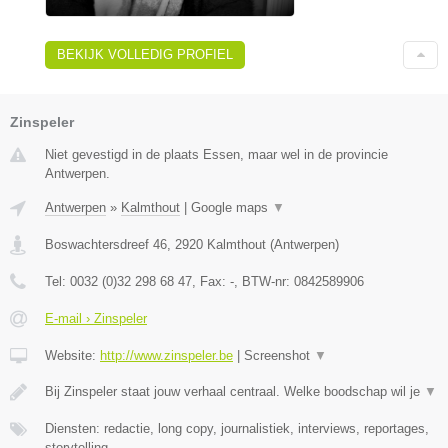
BEKIJK VOLLEDIG PROFIEL
Zinspeler
Niet gevestigd in de plaats Essen, maar wel in de provincie
Antwerpen.
Antwerpen
»
Kalmthout
|
Google maps
▼
Boswachtersdreef 46
,
2920
Kalmthout
(
Antwerpen
)
Tel:
0032 (0)32 298 68 47
, Fax:
-
, BTW-nr:
0842589906
E-mail › Zinspeler
Website:
http://www.zinspeler.be
|
Screenshot
▼
Bij Zinspeler staat jouw verhaal centraal. Welke boodschap wil je
▼
Diensten: redactie, long copy, journalistiek, interviews, reportages,
storytelling