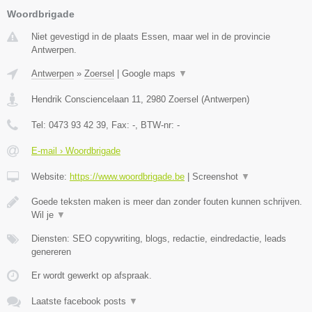
Woordbrigade
Niet gevestigd in de plaats Essen, maar wel in de provincie
Antwerpen.
Antwerpen
»
Zoersel
|
Google maps
▼
Hendrik Consciencelaan 11
,
2980
Zoersel
(
Antwerpen
)
Tel:
0473 93 42 39
, Fax:
-
, BTW-nr:
-
E-mail › Woordbrigade
Website:
https://www.woordbrigade.be
|
Screenshot
▼
Goede teksten maken is meer dan zonder fouten kunnen schrijven.
Wil je
▼
Diensten: SEO copywriting, blogs, redactie, eindredactie, leads
genereren
Er wordt gewerkt op afspraak.
Laatste facebook posts
▼