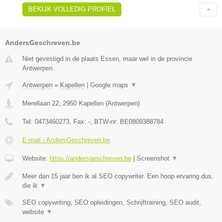
BEKIJK VOLLEDIG PROFIEL
AndersGeschreven.be
Niet gevestigd in de plaats Essen, maar wel in de provincie
Antwerpen.
Antwerpen
»
Kapellen
|
Google maps
▼
Merellaan 22
,
2950
Kapellen
(
Antwerpen
)
Tel:
0473460273
, Fax:
-
, BTW-nr:
BE0809388784
E-mail › AndersGeschreven.be
Website:
https://andersgeschreven.be
|
Screenshot
▼
Meer dan 15 jaar ben ik al SEO copywriter. Een hoop ervaring dus,
die ik
▼
SEO copywriting, SEO opleidingen, Schrijftraining, SEO audit,
website
▼