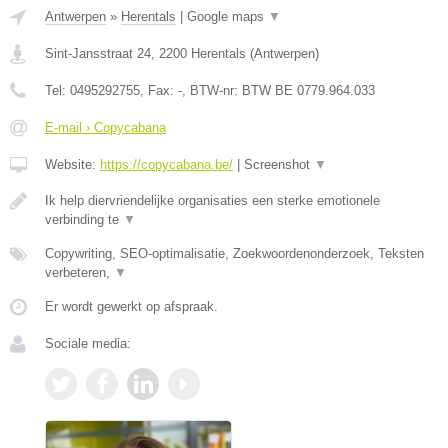
Antwerpen
»
Herentals
|
Google maps
▼
Sint-Jansstraat 24
,
2200
Herentals
(
Antwerpen
)
Tel:
0495292755
, Fax:
-
, BTW-nr:
BTW BE 0779.964.033
E-mail › Copycabana
Website:
https://copycabana.be/
|
Screenshot
▼
Ik help diervriendelijke organisaties een sterke emotionele
verbinding te
▼
Copywriting, SEO-optimalisatie, Zoekwoordenonderzoek, Teksten
verbeteren,
▼
Er wordt gewerkt op afspraak.
Sociale media: