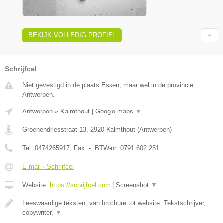
BEKIJK VOLLEDIG PROFIEL
Schrijfcel
Niet gevestigd in de plaats Essen, maar wel in de provincie
Antwerpen.
Antwerpen
»
Kalmthout
|
Google maps
▼
Groenendriesstraat 13
,
2920
Kalmthout
(
Antwerpen
)
Tel:
0474265917
, Fax:
-
, BTW-nr:
0791.602.251
E-mail › Schrijfcel
Website:
https://schrijfcel.com
|
Screenshot
▼
Leeswaardige teksten, van brochure tot website. Tekstschrijver,
copywriter,
▼