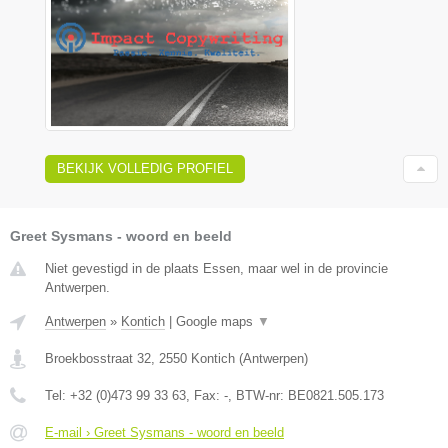
BEKIJK VOLLEDIG PROFIEL
Greet Sysmans - woord en beeld
Niet gevestigd in de plaats Essen, maar wel in de provincie
Antwerpen.
Antwerpen
»
Kontich
|
Google maps
▼
Broekbosstraat 32
,
2550
Kontich
(
Antwerpen
)
Tel:
+32 (0)473 99 33 63
, Fax:
-
, BTW-nr:
BE0821.505.173
E-mail › Greet Sysmans - woord en beeld