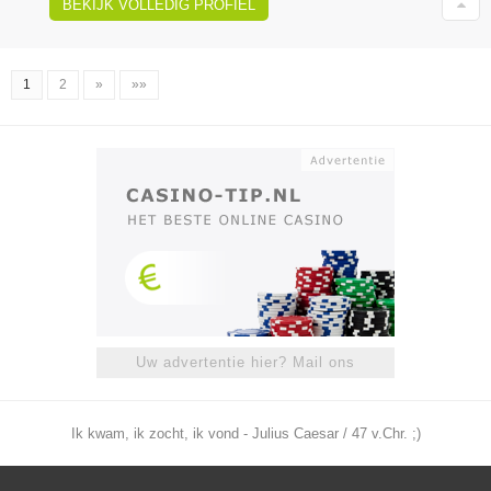
BEKIJK VOLLEDIG PROFIEL
1
2
»
»»
Uw advertentie hier? Mail ons
Ik kwam, ik zocht, ik vond - Julius Caesar / 47 v.Chr. ;)