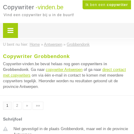
Ik ben een
copywriter
Copywriter
-vinden.be
Vind een copywriter bij u in de buurt!
U bent nu hier:
Home
»
Antwerpen
»
Grobbendonk
Copywriter Grobbendonk
Copywriter-vinden.be bevat helaas nog geen
copywriters in
Grobbendonk
. Ga naar
copywriter Antwerpen
of ga naar
direct contact
met copywriters
om via één e-mail in contact te komen met meerdere
copywriters tegelijk. Hieronder worden nu resultaten getoond uit de
provincie Antwerpen.
1
2
»
»»
Schrijfcel
Niet gevestigd in de plaats Grobbendonk, maar wel in de provincie