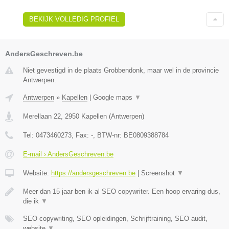
BEKIJK VOLLEDIG PROFIEL
AndersGeschreven.be
Niet gevestigd in de plaats Grobbendonk, maar wel in de provincie
Antwerpen.
Antwerpen
»
Kapellen
|
Google maps
▼
Merellaan 22
,
2950
Kapellen
(
Antwerpen
)
Tel:
0473460273
, Fax:
-
, BTW-nr:
BE0809388784
E-mail › AndersGeschreven.be
Website:
https://andersgeschreven.be
|
Screenshot
▼
Meer dan 15 jaar ben ik al SEO copywriter. Een hoop ervaring dus,
die ik
▼
SEO copywriting, SEO opleidingen, Schrijftraining, SEO audit,
website
▼