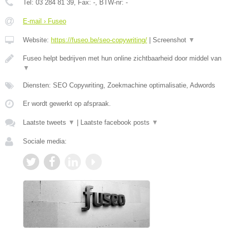
Tel:
03 284 81 39
, Fax:
-
, BTW-nr:
-
E-mail › Fuseo
Website:
https://fuseo.be/seo-copywriting/
|
Screenshot
▼
Fuseo helpt bedrijven met hun online zichtbaarheid door middel van
▼
Diensten: SEO Copywriting, Zoekmachine optimalisatie, Adwords
Er wordt gewerkt op afspraak.
Laatste tweets
▼
|
Laatste facebook posts
▼
Sociale media: