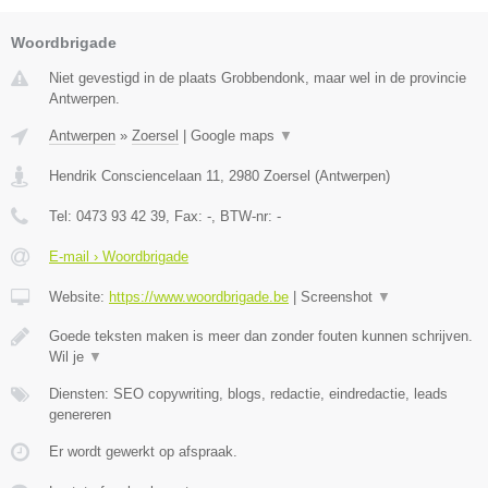
Woordbrigade
Niet gevestigd in de plaats Grobbendonk, maar wel in de provincie
Antwerpen.
Antwerpen
»
Zoersel
|
Google maps
▼
Hendrik Consciencelaan 11
,
2980
Zoersel
(
Antwerpen
)
Tel:
0473 93 42 39
, Fax:
-
, BTW-nr:
-
E-mail › Woordbrigade
Website:
https://www.woordbrigade.be
|
Screenshot
▼
Goede teksten maken is meer dan zonder fouten kunnen schrijven.
Wil je
▼
Diensten: SEO copywriting, blogs, redactie, eindredactie, leads
genereren
Er wordt gewerkt op afspraak.