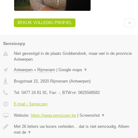
BEKIJK VOLLEDIG PROFIEL
Sensicopy
Niet gevestigd in de plaats Grobbendonk, maar wel in de provincie
Antwerpen.
Antwerpen
»
Rijmenam
|
Google maps
▼
Brugstraat 15
,
2820
Rijmenam
(
Antwerpen
)
Tel:
0477 24 81 91
, Fax:
-
, BTW-nr:
0825568582
E-mail › Sensicopy
Website:
https://www.sensicopy.be
|
Screenshot
▼
Met 26 letters uw lezers verleiden... dat is niet eenvoudig. Alleen
met de
▼