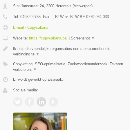
Sint-Jansstraat 24
,
2200
Herentals
(
Antwerpen
)
Tel:
0495292755
, Fax:
-
, BTW-nr:
BTW BE 0779.964.033
E-mail › Copycabana
Website:
https://copycabana.be/
|
Screenshot
▼
Ik help diervriendelijke organisaties een sterke emotionele
verbinding te
▼
Copywriting, SEO-optimalisatie, Zoekwoordenonderzoek, Teksten
verbeteren,
▼
Er wordt gewerkt op afspraak.
Sociale media: