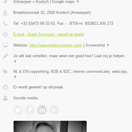
Antwerpen
»
Kontich
|
Google maps
▼
Broekbosstraat 32
,
2550
Kontich
(
Antwerpen
)
Tel:
+32 (0)473 99 33 63
, Fax:
-
, BTW-nr:
BE0821.505.173
E-mail › Greet Sysmans - woord en beeld
Website:
http://www.greetsysmans.com/
|
Screenshot
▼
Je wilt wat vertellen, maar weet niet goed hoe? Laat mij je helpen.
▼
NL & EN copywriting, B2B & B2C, interne communicatie, webcopy,
▼
Er wordt gewerkt op afspraak.
Sociale media: