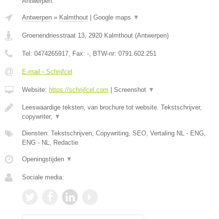
Antwerpen.
Antwerpen
»
Kalmthout
|
Google maps
▼
Groenendriesstraat 13
,
2920
Kalmthout
(
Antwerpen
)
Tel:
0474265917
, Fax:
-
, BTW-nr:
0791.602.251
E-mail › Schrijfcel
Website:
https://schrijfcel.com
|
Screenshot
▼
Leeswaardige teksten, van brochure tot website. Tekstschrijver,
copywriter,
▼
Diensten: Tekstschrijven, Copywriting, SEO, Vertaling NL - ENG,
ENG - NL, Redactie
Openingstijden
▼
Sociale media: