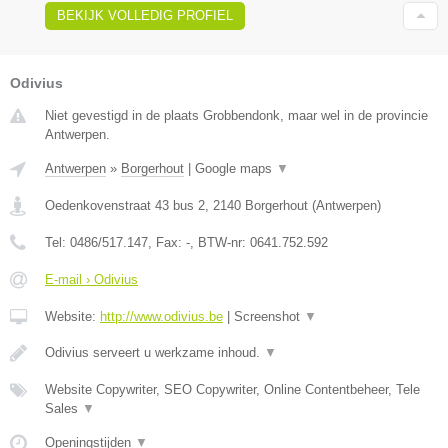
BEKIJK VOLLEDIG PROFIEL
Odivius
Niet gevestigd in de plaats Grobbendonk, maar wel in de provincie
Antwerpen.
Antwerpen
»
Borgerhout
|
Google maps
▼
Oedenkovenstraat 43 bus 2
,
2140
Borgerhout
(
Antwerpen
)
Tel:
0486/517.147
, Fax:
-
, BTW-nr:
0641.752.592
E-mail › Odivius
Website:
http://www.odivius.be
|
Screenshot
▼
Odivius serveert u werkzame inhoud.
▼
Website Copywriter, SEO Copywriter, Online Contentbeheer, Tele
Sales
▼
Openingstijden
▼