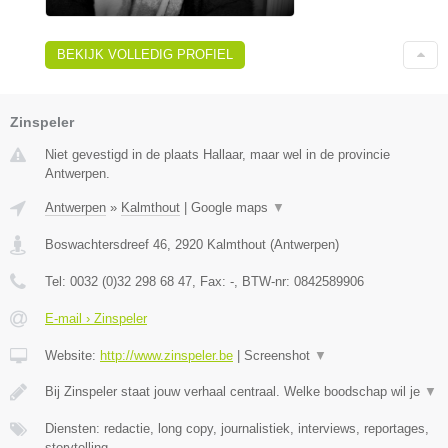
BEKIJK VOLLEDIG PROFIEL
Zinspeler
Niet gevestigd in de plaats Hallaar, maar wel in de provincie
Antwerpen.
Antwerpen
»
Kalmthout
|
Google maps
▼
Boswachtersdreef 46
,
2920
Kalmthout
(
Antwerpen
)
Tel:
0032 (0)32 298 68 47
, Fax:
-
, BTW-nr:
0842589906
E-mail › Zinspeler
Website:
http://www.zinspeler.be
|
Screenshot
▼
Bij Zinspeler staat jouw verhaal centraal. Welke boodschap wil je
▼
Diensten: redactie, long copy, journalistiek, interviews, reportages,
storytelling