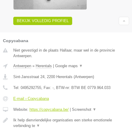
BEKIJK VOLLEDIG PROFIEL
Copycabana
Niet gevestigd in de plaats Hallaar, maar wel in de provincie
Antwerpen.
Antwerpen
»
Herentals
|
Google maps
▼
Sint-Jansstraat 24
,
2200
Herentals
(
Antwerpen
)
Tel:
0495292755
, Fax:
-
, BTW-nr:
BTW BE 0779.964.033
E-mail › Copycabana
Website:
https://copycabana.be/
|
Screenshot
▼
Ik help diervriendelijke organisaties een sterke emotionele
verbinding te
▼