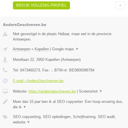
BEKIJK VOLLEDIG PROFIEL
AndersGeschreven.be
Niet gevestigd in de plaats Hallaar, maar wel in de provincie
Antwerpen.
Antwerpen
»
Kapellen
|
Google maps
▼
Merellaan 22
,
2950
Kapellen
(
Antwerpen
)
Tel:
0473460273
, Fax:
-
, BTW-nr:
BE0809388784
E-mail › AndersGeschreven.be
Website:
https://andersgeschreven.be
|
Screenshot
▼
Meer dan 15 jaar ben ik al SEO copywriter. Een hoop ervaring dus,
die ik
▼
SEO copywriting, SEO opleidingen, Schrijftraining, SEO audit,
website
▼