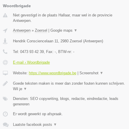
Woordbrigade
Niet gevestigd in de plaats Hallaar, maar wel in de provincie
Antwerpen.
Antwerpen
»
Zoersel
|
Google maps
▼
Hendrik Consciencelaan 11
,
2980
Zoersel
(
Antwerpen
)
Tel:
0473 93 42 39
, Fax:
-
, BTW-nr:
-
E-mail › Woordbrigade
Website:
https://www.woordbrigade.be
|
Screenshot
▼
Goede teksten maken is meer dan zonder fouten kunnen schrijven.
Wil je
▼
Diensten: SEO copywriting, blogs, redactie, eindredactie, leads
genereren
Er wordt gewerkt op afspraak.
Laatste facebook posts
▼