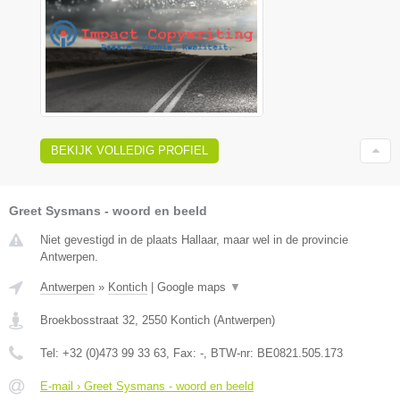
BEKIJK VOLLEDIG PROFIEL
Greet Sysmans - woord en beeld
Niet gevestigd in de plaats Hallaar, maar wel in de provincie
Antwerpen.
Antwerpen
»
Kontich
|
Google maps
▼
Broekbosstraat 32
,
2550
Kontich
(
Antwerpen
)
Tel:
+32 (0)473 99 33 63
, Fax:
-
, BTW-nr:
BE0821.505.173
E-mail › Greet Sysmans - woord en beeld