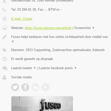
Gasbakstraat 24
,
2590
Berlaar
(
Antwerpen
)
Tel:
03 284 81 39
, Fax:
-
, BTW-nr:
-
E-mail › Fuseo
Website:
https://fuseo.be/seo-copywriting/
|
Screenshot
▼
Fuseo helpt bedrijven met hun online zichtbaarheid door middel van
▼
Diensten: SEO Copywriting, Zoekmachine optimalisatie, Adwords
Er wordt gewerkt op afspraak.
Laatste tweets
▼
|
Laatste facebook posts
▼
Sociale media: