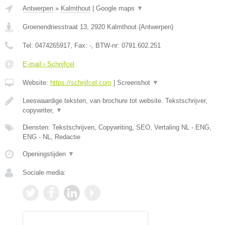
Antwerpen
»
Kalmthout
|
Google maps
▼
Groenendriesstraat 13
,
2920
Kalmthout
(
Antwerpen
)
Tel:
0474265917
, Fax:
-
, BTW-nr:
0791.602.251
E-mail › Schrijfcel
Website:
https://schrijfcel.com
|
Screenshot
▼
Leeswaardige teksten, van brochure tot website. Tekstschrijver,
copywriter,
▼
Diensten: Tekstschrijven, Copywriting, SEO, Vertaling NL - ENG,
ENG - NL, Redactie
Openingstijden
▼
Sociale media: