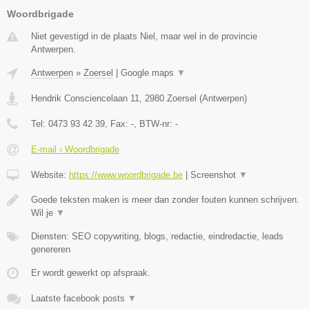
Woordbrigade
Niet gevestigd in de plaats Niel, maar wel in de provincie
Antwerpen.
Antwerpen
»
Zoersel
|
Google maps
▼
Hendrik Consciencelaan 11
,
2980
Zoersel
(
Antwerpen
)
Tel:
0473 93 42 39
, Fax:
-
, BTW-nr:
-
E-mail › Woordbrigade
Website:
https://www.woordbrigade.be
|
Screenshot
▼
Goede teksten maken is meer dan zonder fouten kunnen schrijven.
Wil je
▼
Diensten: SEO copywriting, blogs, redactie, eindredactie, leads
genereren
Er wordt gewerkt op afspraak.
Laatste facebook posts
▼