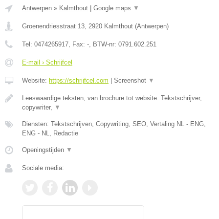
Antwerpen
»
Kalmthout
|
Google maps
▼
Groenendriesstraat 13
,
2920
Kalmthout
(
Antwerpen
)
Tel:
0474265917
, Fax:
-
, BTW-nr:
0791.602.251
E-mail › Schrijfcel
Website:
https://schrijfcel.com
|
Screenshot
▼
Leeswaardige teksten, van brochure tot website. Tekstschrijver,
copywriter,
▼
Diensten: Tekstschrijven, Copywriting, SEO, Vertaling NL - ENG,
ENG - NL, Redactie
Openingstijden
▼
Sociale media: