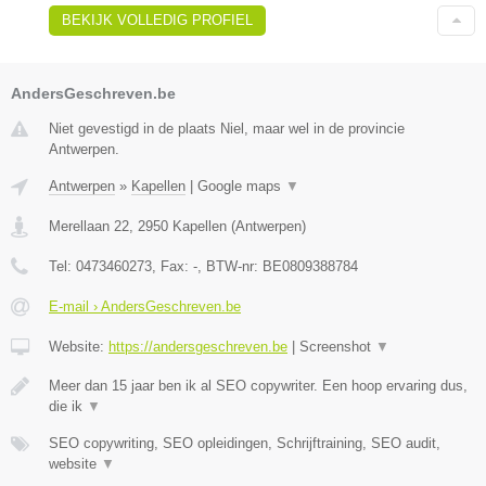
BEKIJK VOLLEDIG PROFIEL
AndersGeschreven.be
Niet gevestigd in de plaats Niel, maar wel in de provincie
Antwerpen.
Antwerpen
»
Kapellen
|
Google maps
▼
Merellaan 22
,
2950
Kapellen
(
Antwerpen
)
Tel:
0473460273
, Fax:
-
, BTW-nr:
BE0809388784
E-mail › AndersGeschreven.be
Website:
https://andersgeschreven.be
|
Screenshot
▼
Meer dan 15 jaar ben ik al SEO copywriter. Een hoop ervaring dus,
die ik
▼
SEO copywriting, SEO opleidingen, Schrijftraining, SEO audit,
website
▼