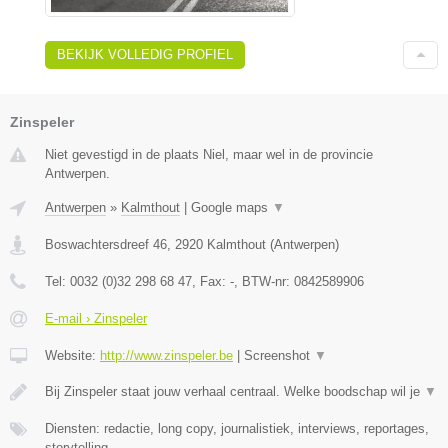
BEKIJK VOLLEDIG PROFIEL
Zinspeler
Niet gevestigd in de plaats Niel, maar wel in de provincie
Antwerpen.
Antwerpen
»
Kalmthout
|
Google maps
▼
Boswachtersdreef 46
,
2920
Kalmthout
(
Antwerpen
)
Tel:
0032 (0)32 298 68 47
, Fax:
-
, BTW-nr:
0842589906
E-mail › Zinspeler
Website:
http://www.zinspeler.be
|
Screenshot
▼
Bij Zinspeler staat jouw verhaal centraal. Welke boodschap wil je
▼
Diensten: redactie, long copy, journalistiek, interviews, reportages,
storytelling