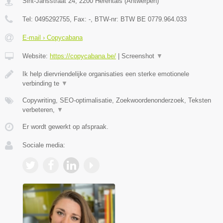
Sint-Jansstraat 24
,
2200
Herentals
(
Antwerpen
)
Tel:
0495292755
, Fax:
-
, BTW-nr:
BTW BE 0779.964.033
E-mail › Copycabana
Website:
https://copycabana.be/
|
Screenshot
▼
Ik help diervriendelijke organisaties een sterke emotionele
verbinding te
▼
Copywriting, SEO-optimalisatie, Zoekwoordenonderzoek, Teksten
verbeteren,
▼
Er wordt gewerkt op afspraak.
Sociale media: