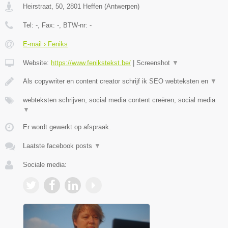
Heirstraat, 50
,
2801
Heffen
(
Antwerpen
)
Tel:
-
, Fax:
-
, BTW-nr:
-
E-mail › Feniks
Website:
https://www.fenikstekst.be/
|
Screenshot
▼
Als copywriter en content creator schrijf ik SEO webteksten en
▼
webteksten schrijven, social media content creëren, social media
▼
Er wordt gewerkt op afspraak.
Laatste facebook posts
▼
Sociale media: