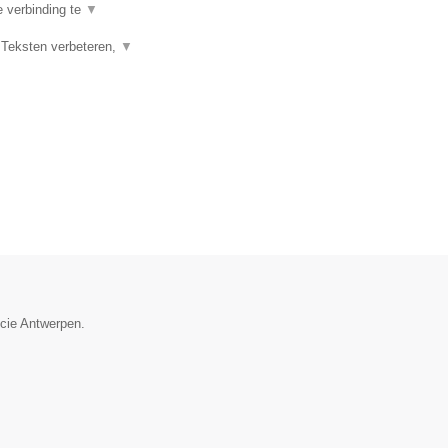
e verbinding te
▼
 Teksten verbeteren,
▼
ncie Antwerpen.