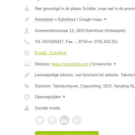
Niet gevestigd in de plaats Schilde, maar wel in de provi
Antwerpen
»
Kalmthout
|
Google maps
▼
Groenendriesstraat 13
,
2920
Kalmthout
(
Antwerpen
)
Tel:
0474265917
, Fax:
-
, BTW-nr:
0791.602.251
E-mail › Schrijfcel
Website:
https://schrijfcel.com
|
Screenshot
▼
Leeswaardige teksten, van brochure tot website. Tekstsch
Diensten: Tekstschrijven, Copywriting, SEO, Vertaling N
Openingstijden
▼
Sociale media: