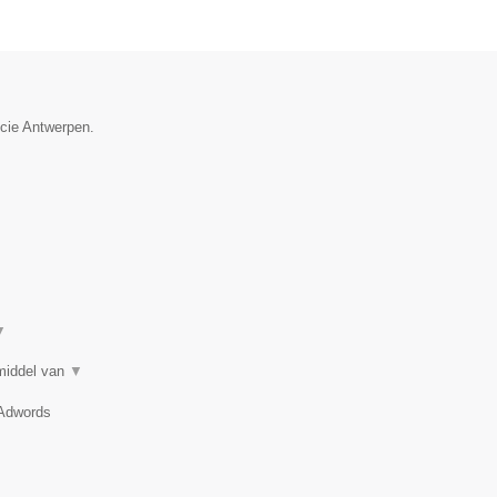
ncie Antwerpen.
▼
 middel van
▼
 Adwords