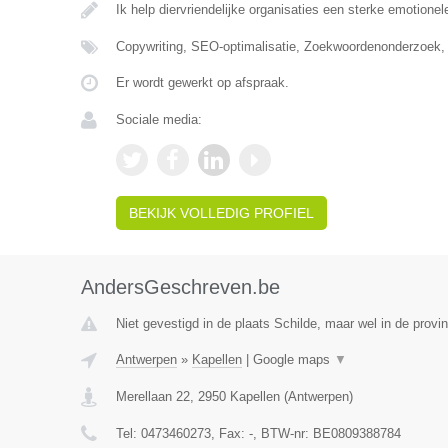
Ik help diervriendelijke organisaties een sterke emotionel
Copywriting, SEO-optimalisatie, Zoekwoordenonderzoek,
Er wordt gewerkt op afspraak.
Sociale media:
BEKIJK VOLLEDIG PROFIEL
AndersGeschreven.be
Niet gevestigd in de plaats Schilde, maar wel in de provi
Antwerpen
»
Kapellen
|
Google maps
▼
Merellaan 22
,
2950
Kapellen
(
Antwerpen
)
Tel:
0473460273
, Fax:
-
, BTW-nr:
BE0809388784