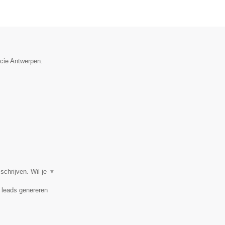
ncie Antwerpen.
chrijven. Wil je
▼
, leads genereren