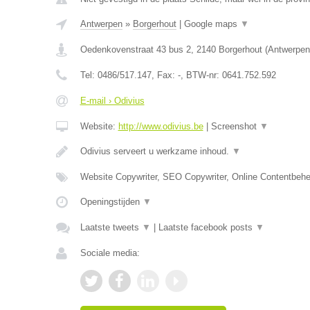
Antwerpen
»
Borgerhout
|
Google maps
▼
Oedenkovenstraat 43 bus 2
,
2140
Borgerhout
(
Antwerpen
Tel:
0486/517.147
, Fax:
-
, BTW-nr:
0641.752.592
E-mail › Odivius
Website:
http://www.odivius.be
|
Screenshot
▼
Odivius serveert u werkzame inhoud.
▼
Website Copywriter, SEO Copywriter, Online Contentbehe
Openingstijden
▼
Laatste tweets
▼
|
Laatste facebook posts
▼
Sociale media: