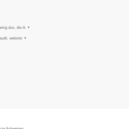
ring dus, die ik
▼
audit, website
▼
ncie Antwerpen.