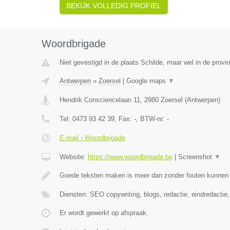
BEKIJK VOLLEDIG PROFIEL
Woordbrigade
Niet gevestigd in de plaats Schilde, maar wel in de provi
Antwerpen
»
Zoersel
|
Google maps
▼
Hendrik Consciencelaan 11
,
2980
Zoersel
(
Antwerpen
)
Tel:
0473 93 42 39
, Fax:
-
, BTW-nr:
-
E-mail › Woordbrigade
Website:
https://www.woordbrigade.be
|
Screenshot
▼
Goede teksten maken is meer dan zonder fouten kunnen s
Diensten: SEO copywriting, blogs, redactie, eindredactie
Er wordt gewerkt op afspraak.