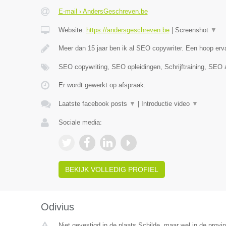
E-mail › AndersGeschreven.be
Website:
https://andersgeschreven.be
|
Screenshot
▼
Meer dan 15 jaar ben ik al SEO copywriter. Een hoop erva
SEO copywriting, SEO opleidingen, Schrijftraining, SEO 
Er wordt gewerkt op afspraak.
Laatste facebook posts
▼
|
Introductie video
▼
Sociale media:
BEKIJK VOLLEDIG PROFIEL
Odivius
Niet gevestigd in de plaats Schilde, maar wel in de provi