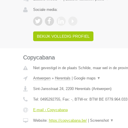
Sociale media:
BEKIJK VOLLEDIG PROFIEL
Copycabana
Niet gevestigd in de plaats Schilde, maar wel in de provi
Antwerpen
»
Herentals
|
Google maps
▼
Sint-Jansstraat 24
,
2200
Herentals
(
Antwerpen
)
Tel:
0495292755
, Fax:
-
, BTW-nr:
BTW BE 0779.964.033
E-mail › Copycabana
Website:
https://copycabana.be/
|
Screenshot
▼