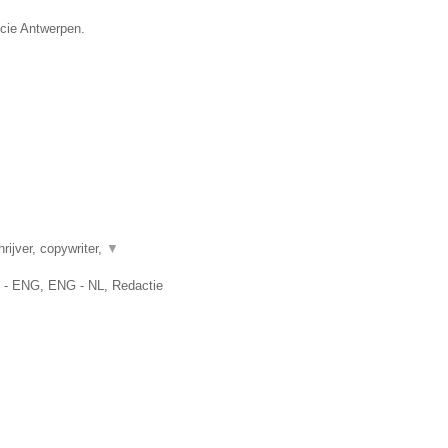
ncie Antwerpen.
rijver, copywriter,
▼
L - ENG, ENG - NL, Redactie