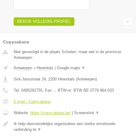
BEKIJK VOLLEDIG PROFIEL
Copycabana
Niet gevestigd in de plaats Schoten, maar wel in de provincie
Antwerpen.
Antwerpen
»
Herentals
|
Google maps
▼
Sint-Jansstraat 24
,
2200
Herentals
(
Antwerpen
)
Tel:
0495292755
, Fax:
-
, BTW-nr:
BTW BE 0779.964.033
E-mail › Copycabana
Website:
https://copycabana.be/
|
Screenshot
▼
Ik help diervriendelijke organisaties een sterke emotionele
verbinding te
▼