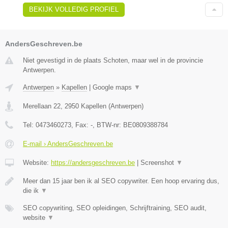
BEKIJK VOLLEDIG PROFIEL
AndersGeschreven.be
Niet gevestigd in de plaats Schoten, maar wel in de provincie
Antwerpen.
Antwerpen
»
Kapellen
|
Google maps
▼
Merellaan 22
,
2950
Kapellen
(
Antwerpen
)
Tel:
0473460273
, Fax:
-
, BTW-nr:
BE0809388784
E-mail › AndersGeschreven.be
Website:
https://andersgeschreven.be
|
Screenshot
▼
Meer dan 15 jaar ben ik al SEO copywriter. Een hoop ervaring dus,
die ik
▼
SEO copywriting, SEO opleidingen, Schrijftraining, SEO audit,
website
▼