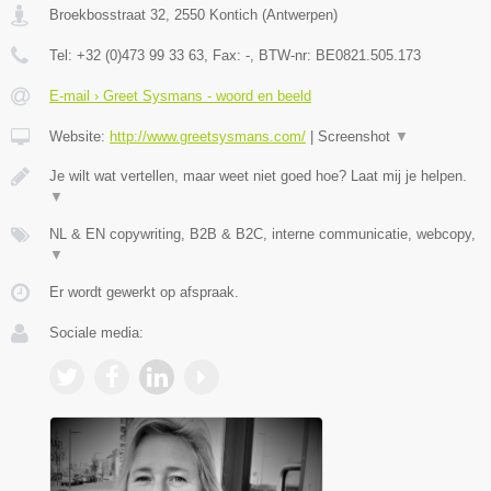
Broekbosstraat 32
,
2550
Kontich
(
Antwerpen
)
Tel:
+32 (0)473 99 33 63
, Fax:
-
, BTW-nr:
BE0821.505.173
E-mail › Greet Sysmans - woord en beeld
Website:
http://www.greetsysmans.com/
|
Screenshot
▼
Je wilt wat vertellen, maar weet niet goed hoe? Laat mij je helpen.
▼
NL & EN copywriting, B2B & B2C, interne communicatie, webcopy,
▼
Er wordt gewerkt op afspraak.
Sociale media: