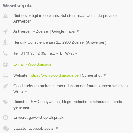
Woordbrigade
Niet gevestigd in de plaats Schoten, maar wel in de provincie
Antwerpen.
Antwerpen
»
Zoersel
|
Google maps
▼
Hendrik Consciencelaan 11
,
2980
Zoersel
(
Antwerpen
)
Tel:
0473 93 42 39
, Fax:
-
, BTW-nr:
-
E-mail › Woordbrigade
Website:
https://www.woordbrigade.be
|
Screenshot
▼
Goede teksten maken is meer dan zonder fouten kunnen schrijven.
Wil je
▼
Diensten: SEO copywriting, blogs, redactie, eindredactie, leads
genereren
Er wordt gewerkt op afspraak.
Laatste facebook posts
▼