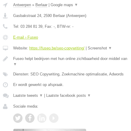
Antwerpen
»
Berlaar
|
Google maps
▼
Gasbakstraat 24
,
2590
Berlaar
(
Antwerpen
)
Tel:
03 284 81 39
, Fax:
-
, BTW-nr:
-
E-mail › Fuseo
Website:
https://fuseo.be/seo-copywriting/
|
Screenshot
▼
Fuseo helpt bedrijven met hun online zichtbaarheid door middel van
▼
Diensten: SEO Copywriting, Zoekmachine optimalisatie, Adwords
Er wordt gewerkt op afspraak.
Laatste tweets
▼
|
Laatste facebook posts
▼
Sociale media: