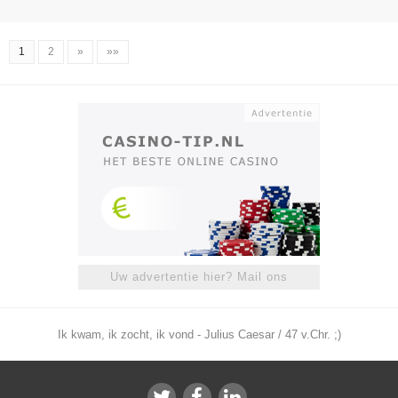
1
2
»
»»
Uw advertentie hier? Mail ons
Ik kwam, ik zocht, ik vond - Julius Caesar / 47 v.Chr. ;)