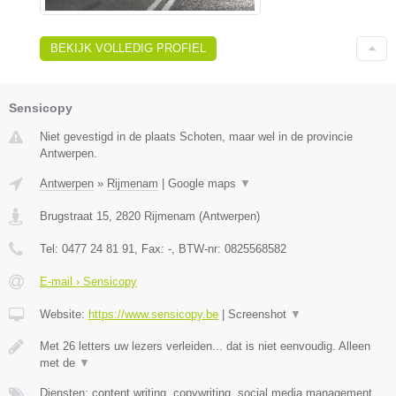
BEKIJK VOLLEDIG PROFIEL
Sensicopy
Niet gevestigd in de plaats Schoten, maar wel in de provincie
Antwerpen.
Antwerpen
»
Rijmenam
|
Google maps
▼
Brugstraat 15
,
2820
Rijmenam
(
Antwerpen
)
Tel:
0477 24 81 91
, Fax:
-
, BTW-nr:
0825568582
E-mail › Sensicopy
Website:
https://www.sensicopy.be
|
Screenshot
▼
Met 26 letters uw lezers verleiden... dat is niet eenvoudig. Alleen
met de
▼
Diensten: content writing, copywriting, social media management