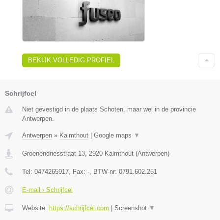
BEKIJK VOLLEDIG PROFIEL
Schrijfcel
Niet gevestigd in de plaats Schoten, maar wel in de provincie
Antwerpen.
Antwerpen
»
Kalmthout
|
Google maps
▼
Groenendriesstraat 13
,
2920
Kalmthout
(
Antwerpen
)
Tel:
0474265917
, Fax:
-
, BTW-nr:
0791.602.251
E-mail › Schrijfcel
Website:
https://schrijfcel.com
|
Screenshot
▼