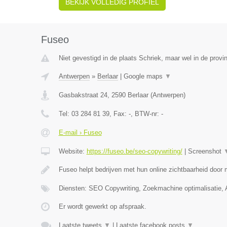
BEKIJK VOLLEDIG PROFIEL
Fuseo
Niet gevestigd in de plaats Schriek, maar wel in de provi
Antwerpen
»
Berlaar
|
Google maps
▼
Gasbakstraat 24
,
2590
Berlaar
(
Antwerpen
)
Tel:
03 284 81 39
, Fax:
-
, BTW-nr:
-
E-mail › Fuseo
Website:
https://fuseo.be/seo-copywriting/
|
Screenshot
Fuseo helpt bedrijven met hun online zichtbaarheid door
Diensten: SEO Copywriting, Zoekmachine optimalisatie,
Er wordt gewerkt op afspraak.
Laatste tweets
▼
|
Laatste facebook posts
▼