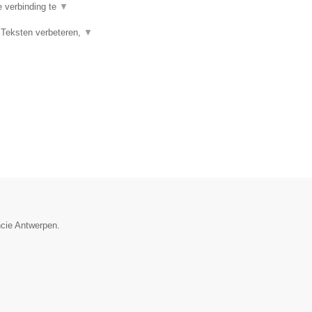
e verbinding te
▼
 Teksten verbeteren,
▼
ncie Antwerpen.