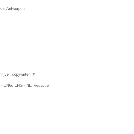
ncie Antwerpen.
rijver, copywriter,
▼
L - ENG, ENG - NL, Redactie