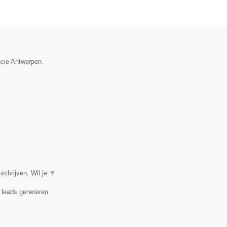
ncie Antwerpen.
chrijven. Wil je
▼
, leads genereren