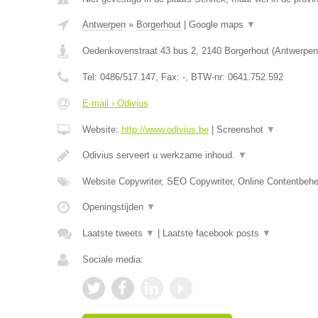
Antwerpen
»
Borgerhout
|
Google maps
▼
Oedenkovenstraat 43 bus 2
,
2140
Borgerhout
(
Antwerpen
Tel:
0486/517.147
, Fax:
-
, BTW-nr:
0641.752.592
E-mail › Odivius
Website:
http://www.odivius.be
|
Screenshot
▼
Odivius serveert u werkzame inhoud.
▼
Website Copywriter, SEO Copywriter, Online Contentbehe
Openingstijden
▼
Laatste tweets
▼
|
Laatste facebook posts
▼
Sociale media: