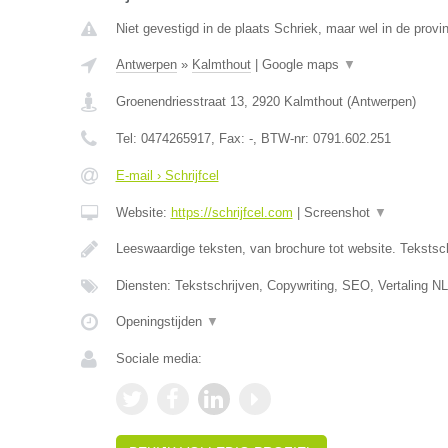
Niet gevestigd in de plaats Schriek, maar wel in de provi
Antwerpen
»
Kalmthout
|
Google maps
▼
Groenendriesstraat 13
,
2920
Kalmthout
(
Antwerpen
)
Tel:
0474265917
, Fax:
-
, BTW-nr:
0791.602.251
E-mail › Schrijfcel
Website:
https://schrijfcel.com
|
Screenshot
▼
Leeswaardige teksten, van brochure tot website. Tekstsch
Diensten: Tekstschrijven, Copywriting, SEO, Vertaling N
Openingstijden
▼
Sociale media: