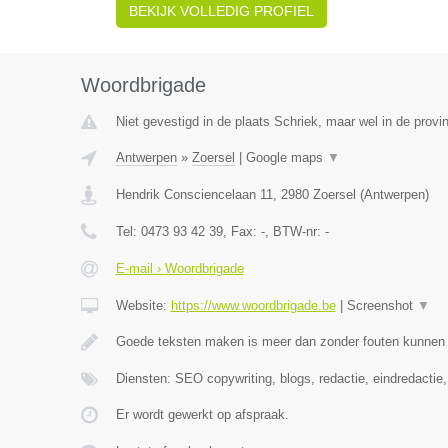
BEKIJK VOLLEDIG PROFIEL
Woordbrigade
Niet gevestigd in de plaats Schriek, maar wel in de provi
Antwerpen
»
Zoersel
|
Google maps
▼
Hendrik Consciencelaan 11
,
2980
Zoersel
(
Antwerpen
)
Tel:
0473 93 42 39
, Fax:
-
, BTW-nr:
-
E-mail › Woordbrigade
Website:
https://www.woordbrigade.be
|
Screenshot
▼
Goede teksten maken is meer dan zonder fouten kunnen s
Diensten: SEO copywriting, blogs, redactie, eindredactie
Er wordt gewerkt op afspraak.