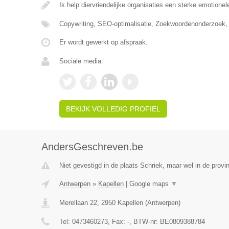
Ik help diervriendelijke organisaties een sterke emotionel
Copywriting, SEO-optimalisatie, Zoekwoordenonderzoek,
Er wordt gewerkt op afspraak.
Sociale media:
BEKIJK VOLLEDIG PROFIEL
AndersGeschreven.be
Niet gevestigd in de plaats Schriek, maar wel in de provi
Antwerpen
»
Kapellen
|
Google maps
▼
Merellaan 22
,
2950
Kapellen
(
Antwerpen
)
Tel:
0473460273
, Fax:
-
, BTW-nr:
BE0809388784