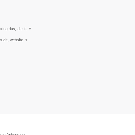
ring dus, die ik
▼
audit, website
▼
ncie Antwerpen.