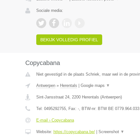
Sociale media:
BEKIJK VOLLEDIG PROFIEL
Copycabana
Niet gevestigd in de plaats Schriek, maar wel in de provi
Antwerpen
»
Herentals
|
Google maps
▼
Sint-Jansstraat 24
,
2200
Herentals
(
Antwerpen
)
Tel:
0495292755
, Fax:
-
, BTW-nr:
BTW BE 0779.964.033
E-mail › Copycabana
Website:
https://copycabana.be/
|
Screenshot
▼