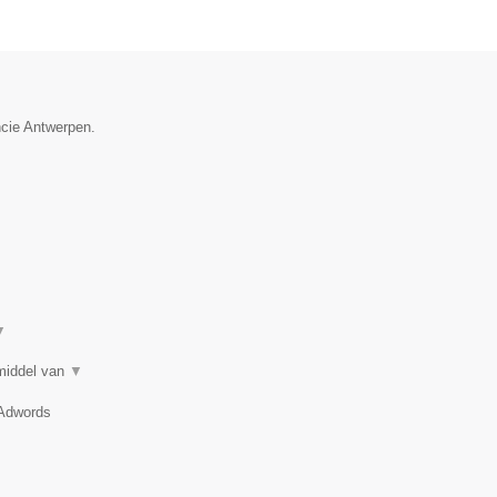
ncie Antwerpen.
▼
 middel van
▼
 Adwords