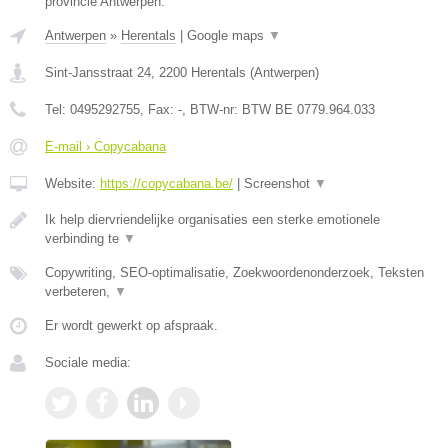
provincie Antwerpen.
Antwerpen
»
Herentals
|
Google maps
▼
Sint-Jansstraat 24
,
2200
Herentals
(
Antwerpen
)
Tel:
0495292755
, Fax:
-
, BTW-nr:
BTW BE 0779.964.033
E-mail › Copycabana
Website:
https://copycabana.be/
|
Screenshot
▼
Ik help diervriendelijke organisaties een sterke emotionele
verbinding te
▼
Copywriting, SEO-optimalisatie, Zoekwoordenonderzoek, Teksten
verbeteren,
▼
Er wordt gewerkt op afspraak.
Sociale media: