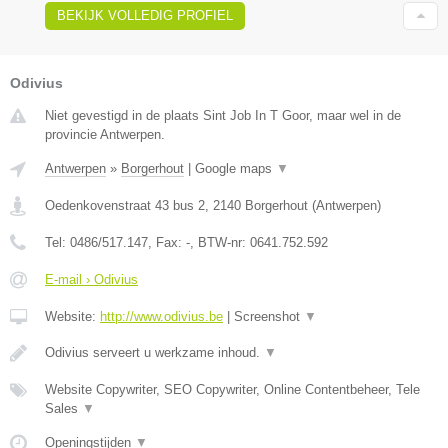
BEKIJK VOLLEDIG PROFIEL
Odivius
Niet gevestigd in de plaats Sint Job In T Goor, maar wel in de
provincie Antwerpen.
Antwerpen
»
Borgerhout
|
Google maps
▼
Oedenkovenstraat 43 bus 2
,
2140
Borgerhout
(
Antwerpen
)
Tel:
0486/517.147
, Fax:
-
, BTW-nr:
0641.752.592
E-mail › Odivius
Website:
http://www.odivius.be
|
Screenshot
▼
Odivius serveert u werkzame inhoud.
▼
Website Copywriter, SEO Copywriter, Online Contentbeheer, Tele
Sales
▼
Openingstijden
▼