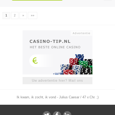
1
2
»
»»
Uw advertentie hier? Mail ons
Ik kwam, ik zocht, ik vond - Julius Caesar / 47 v.Chr. ;)