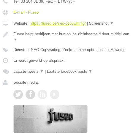
Tel:
03 284 81 39
, Fax:
-
, BTW-nr:
-
E-mail › Fuseo
Website:
https://fuseo.be/seo-copywriting/
|
Screenshot
▼
Fuseo helpt bedrijven met hun online zichtbaarheid door middel van
▼
Diensten: SEO Copywriting, Zoekmachine optimalisatie, Adwords
Er wordt gewerkt op afspraak.
Laatste tweets
▼
|
Laatste facebook posts
▼
Sociale media: