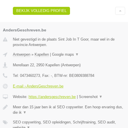
BEKIJK VOLLEDIG PROFIEL
AndersGeschreven.be
Niet gevestigd in de plaats Sint Job In T Goor, maar wel in de
provincie Antwerpen.
Antwerpen
»
Kapellen
|
Google maps
▼
Merellaan 22
,
2950
Kapellen
(
Antwerpen
)
Tel:
0473460273
, Fax:
-
, BTW-nr:
BE0809388784
E-mail › AndersGeschreven.be
Website:
https://andersgeschreven.be
|
Screenshot
▼
Meer dan 15 jaar ben ik al SEO copywriter. Een hoop ervaring dus,
die ik
▼
SEO copywriting, SEO opleidingen, Schrijftraining, SEO audit,
website
▼