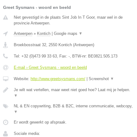
Greet Sysmans - woord en beeld
Niet gevestigd in de plaats Sint Job In T Goor, maar wel in de
provincie Antwerpen.
Antwerpen
»
Kontich
|
Google maps
▼
Broekbosstraat 32
,
2550
Kontich
(
Antwerpen
)
Tel:
+32 (0)473 99 33 63
, Fax:
-
, BTW-nr:
BE0821.505.173
E-mail › Greet Sysmans - woord en beeld
Website:
http://www.greetsysmans.com/
|
Screenshot
▼
Je wilt wat vertellen, maar weet niet goed hoe? Laat mij je helpen.
▼
NL & EN copywriting, B2B & B2C, interne communicatie, webcopy,
▼
Er wordt gewerkt op afspraak.
Sociale media: