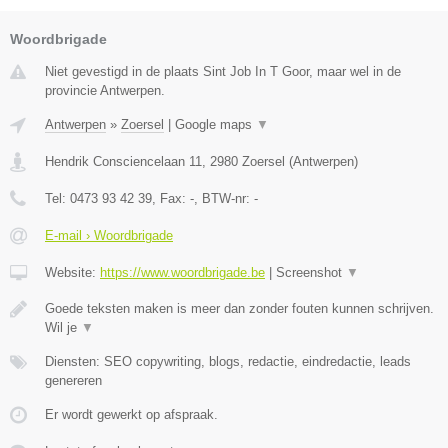
Woordbrigade
Niet gevestigd in de plaats Sint Job In T Goor, maar wel in de
provincie Antwerpen.
Antwerpen
»
Zoersel
|
Google maps
▼
Hendrik Consciencelaan 11
,
2980
Zoersel
(
Antwerpen
)
Tel:
0473 93 42 39
, Fax:
-
, BTW-nr:
-
E-mail › Woordbrigade
Website:
https://www.woordbrigade.be
|
Screenshot
▼
Goede teksten maken is meer dan zonder fouten kunnen schrijven.
Wil je
▼
Diensten: SEO copywriting, blogs, redactie, eindredactie, leads
genereren
Er wordt gewerkt op afspraak.