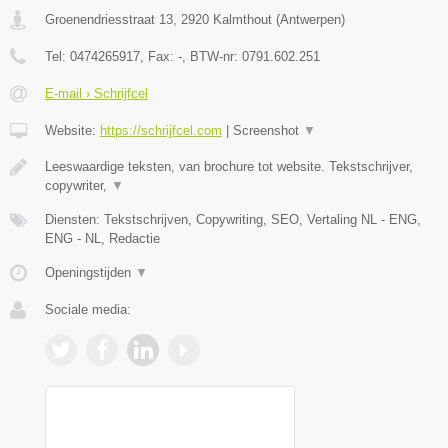
Groenendriesstraat 13
,
2920
Kalmthout
(
Antwerpen
)
Tel:
0474265917
, Fax:
-
, BTW-nr:
0791.602.251
E-mail › Schrijfcel
Website:
https://schrijfcel.com
|
Screenshot
▼
Leeswaardige teksten, van brochure tot website. Tekstschrijver,
copywriter,
▼
Diensten: Tekstschrijven, Copywriting, SEO, Vertaling NL - ENG,
ENG - NL, Redactie
Openingstijden
▼
Sociale media: