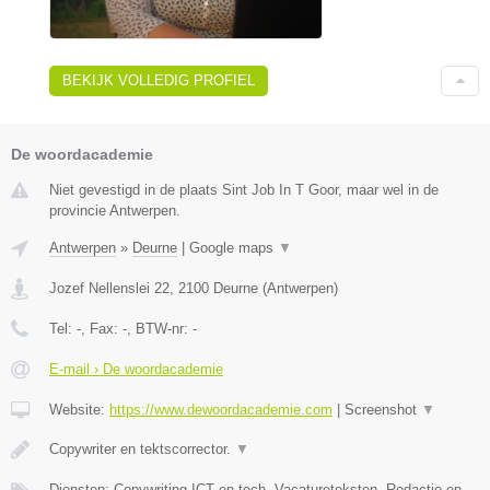
BEKIJK VOLLEDIG PROFIEL
De woordacademie
Niet gevestigd in de plaats Sint Job In T Goor, maar wel in de
provincie Antwerpen.
Antwerpen
»
Deurne
|
Google maps
▼
Jozef Nellenslei 22
,
2100
Deurne
(
Antwerpen
)
Tel:
-
, Fax:
-
, BTW-nr:
-
E-mail › De woordacademie
Website:
https://www.dewoordacademie.com
|
Screenshot
▼
Copywriter en tektscorrector.
▼
Diensten: Copywriting ICT en tech, Vacatureteksten, Redactie en