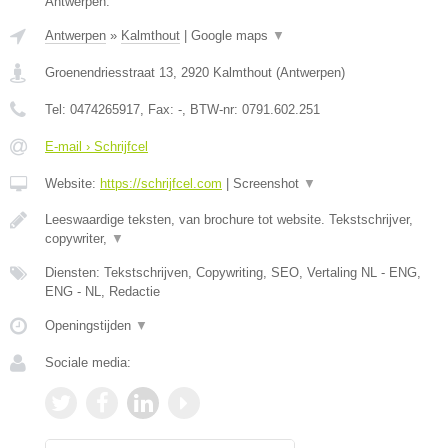
Antwerpen.
Antwerpen
»
Kalmthout
|
Google maps
▼
Groenendriesstraat 13
,
2920
Kalmthout
(
Antwerpen
)
Tel:
0474265917
, Fax:
-
, BTW-nr:
0791.602.251
E-mail › Schrijfcel
Website:
https://schrijfcel.com
|
Screenshot
▼
Leeswaardige teksten, van brochure tot website. Tekstschrijver,
copywriter,
▼
Diensten: Tekstschrijven, Copywriting, SEO, Vertaling NL - ENG,
ENG - NL, Redactie
Openingstijden
▼
Sociale media: