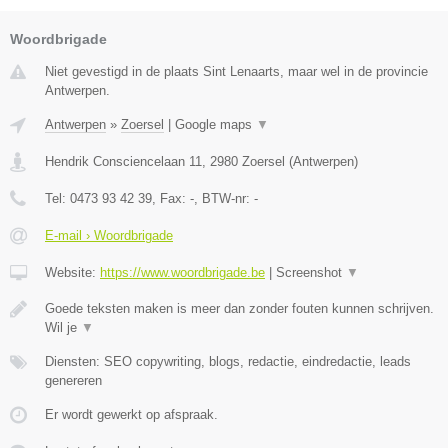
Woordbrigade
Niet gevestigd in de plaats Sint Lenaarts, maar wel in de provincie
Antwerpen.
Antwerpen
»
Zoersel
|
Google maps
▼
Hendrik Consciencelaan 11
,
2980
Zoersel
(
Antwerpen
)
Tel:
0473 93 42 39
, Fax:
-
, BTW-nr:
-
E-mail › Woordbrigade
Website:
https://www.woordbrigade.be
|
Screenshot
▼
Goede teksten maken is meer dan zonder fouten kunnen schrijven.
Wil je
▼
Diensten: SEO copywriting, blogs, redactie, eindredactie, leads
genereren
Er wordt gewerkt op afspraak.