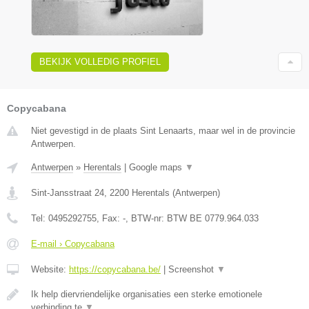
BEKIJK VOLLEDIG PROFIEL
Copycabana
Niet gevestigd in de plaats Sint Lenaarts, maar wel in de provincie
Antwerpen.
Antwerpen
»
Herentals
|
Google maps
▼
Sint-Jansstraat 24
,
2200
Herentals
(
Antwerpen
)
Tel:
0495292755
, Fax:
-
, BTW-nr:
BTW BE 0779.964.033
E-mail › Copycabana
Website:
https://copycabana.be/
|
Screenshot
▼
Ik help diervriendelijke organisaties een sterke emotionele
verbinding te
▼