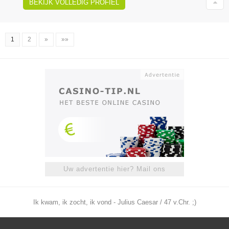
BEKIJK VOLLEDIG PROFIEL
1
2
»
»»
Uw advertentie hier? Mail ons
Ik kwam, ik zocht, ik vond - Julius Caesar / 47 v.Chr. ;)