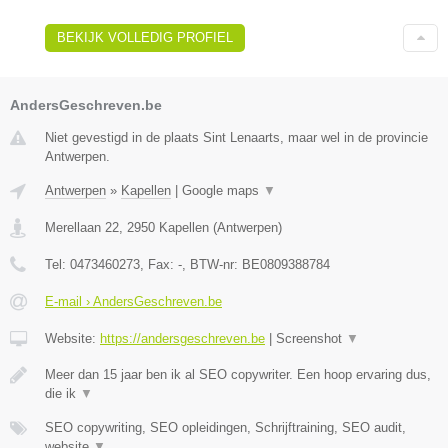
BEKIJK VOLLEDIG PROFIEL
AndersGeschreven.be
Niet gevestigd in de plaats Sint Lenaarts, maar wel in de provincie
Antwerpen.
Antwerpen
»
Kapellen
|
Google maps
▼
Merellaan 22
,
2950
Kapellen
(
Antwerpen
)
Tel:
0473460273
, Fax:
-
, BTW-nr:
BE0809388784
E-mail › AndersGeschreven.be
Website:
https://andersgeschreven.be
|
Screenshot
▼
Meer dan 15 jaar ben ik al SEO copywriter. Een hoop ervaring dus,
die ik
▼
SEO copywriting, SEO opleidingen, Schrijftraining, SEO audit,
website
▼