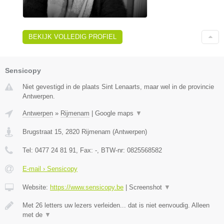
BEKIJK VOLLEDIG PROFIEL
Sensicopy
Niet gevestigd in de plaats Sint Lenaarts, maar wel in de provincie
Antwerpen.
Antwerpen
»
Rijmenam
|
Google maps
▼
Brugstraat 15
,
2820
Rijmenam
(
Antwerpen
)
Tel:
0477 24 81 91
, Fax:
-
, BTW-nr:
0825568582
E-mail › Sensicopy
Website:
https://www.sensicopy.be
|
Screenshot
▼
Met 26 letters uw lezers verleiden... dat is niet eenvoudig. Alleen
met de
▼