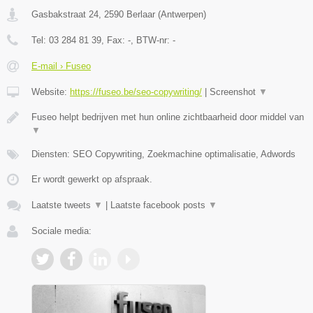
Gasbakstraat 24
,
2590
Berlaar
(
Antwerpen
)
Tel:
03 284 81 39
, Fax:
-
, BTW-nr:
-
E-mail › Fuseo
Website:
https://fuseo.be/seo-copywriting/
|
Screenshot
▼
Fuseo helpt bedrijven met hun online zichtbaarheid door middel van
▼
Diensten: SEO Copywriting, Zoekmachine optimalisatie, Adwords
Er wordt gewerkt op afspraak.
Laatste tweets
▼
|
Laatste facebook posts
▼
Sociale media: