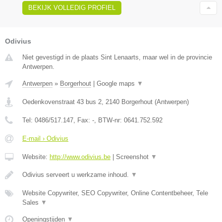
BEKIJK VOLLEDIG PROFIEL
Odivius
Niet gevestigd in de plaats Sint Lenaarts, maar wel in de provincie
Antwerpen.
Antwerpen
»
Borgerhout
|
Google maps
▼
Oedenkovenstraat 43 bus 2
,
2140
Borgerhout
(
Antwerpen
)
Tel:
0486/517.147
, Fax:
-
, BTW-nr:
0641.752.592
E-mail › Odivius
Website:
http://www.odivius.be
|
Screenshot
▼
Odivius serveert u werkzame inhoud.
▼
Website Copywriter, SEO Copywriter, Online Contentbeheer, Tele
Sales
▼
Openingstijden
▼