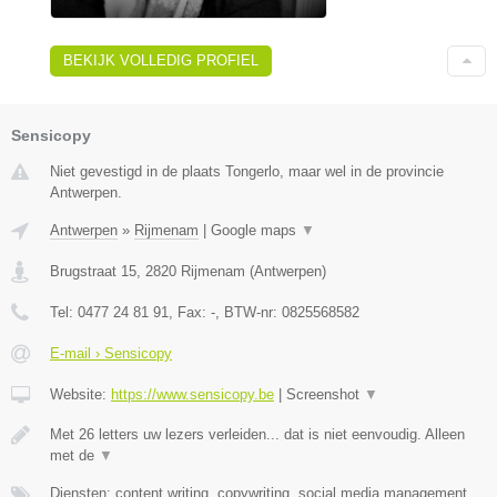
BEKIJK VOLLEDIG PROFIEL
Sensicopy
Niet gevestigd in de plaats Tongerlo, maar wel in de provincie
Antwerpen.
Antwerpen
»
Rijmenam
|
Google maps
▼
Brugstraat 15
,
2820
Rijmenam
(
Antwerpen
)
Tel:
0477 24 81 91
, Fax:
-
, BTW-nr:
0825568582
E-mail › Sensicopy
Website:
https://www.sensicopy.be
|
Screenshot
▼
Met 26 letters uw lezers verleiden... dat is niet eenvoudig. Alleen
met de
▼
Diensten: content writing, copywriting, social media management