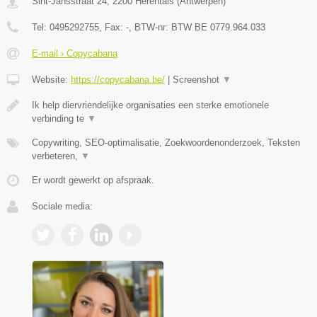
Sint-Jansstraat 24
,
2200
Herentals
(
Antwerpen
)
Tel:
0495292755
, Fax:
-
, BTW-nr:
BTW BE 0779.964.033
E-mail › Copycabana
Website:
https://copycabana.be/
|
Screenshot
▼
Ik help diervriendelijke organisaties een sterke emotionele
verbinding te
▼
Copywriting, SEO-optimalisatie, Zoekwoordenonderzoek, Teksten
verbeteren,
▼
Er wordt gewerkt op afspraak.
Sociale media: