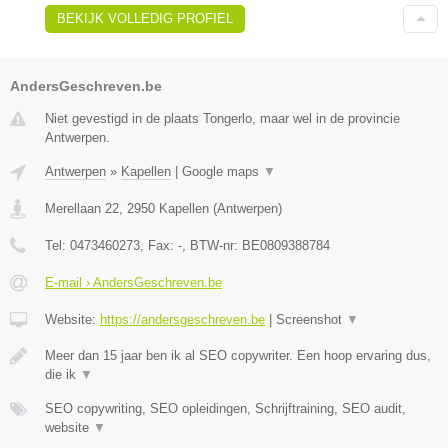
BEKIJK VOLLEDIG PROFIEL
AndersGeschreven.be
Niet gevestigd in de plaats Tongerlo, maar wel in de provincie
Antwerpen.
Antwerpen
»
Kapellen
|
Google maps
▼
Merellaan 22
,
2950
Kapellen
(
Antwerpen
)
Tel:
0473460273
, Fax:
-
, BTW-nr:
BE0809388784
E-mail › AndersGeschreven.be
Website:
https://andersgeschreven.be
|
Screenshot
▼
Meer dan 15 jaar ben ik al SEO copywriter. Een hoop ervaring dus,
die ik
▼
SEO copywriting, SEO opleidingen, Schrijftraining, SEO audit,
website
▼