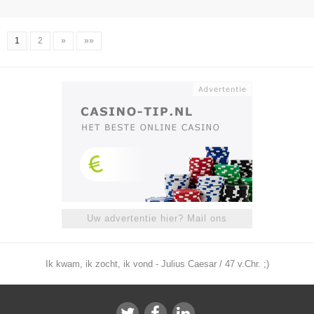
1
2
»
»»
Uw advertentie hier? Mail ons
Ik kwam, ik zocht, ik vond - Julius Caesar / 47 v.Chr. ;)