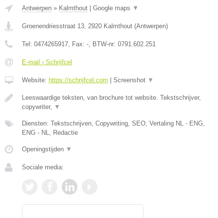
Antwerpen
»
Kalmthout
|
Google maps
▼
Groenendriesstraat 13
,
2920
Kalmthout
(
Antwerpen
)
Tel:
0474265917
, Fax:
-
, BTW-nr:
0791.602.251
E-mail › Schrijfcel
Website:
https://schrijfcel.com
|
Screenshot
▼
Leeswaardige teksten, van brochure tot website. Tekstschrijver,
copywriter,
▼
Diensten: Tekstschrijven, Copywriting, SEO, Vertaling NL - ENG,
ENG - NL, Redactie
Openingstijden
▼
Sociale media: