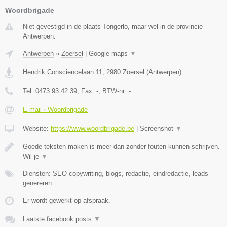
Woordbrigade
Niet gevestigd in de plaats Tongerlo, maar wel in de provincie
Antwerpen.
Antwerpen
»
Zoersel
|
Google maps
▼
Hendrik Consciencelaan 11
,
2980
Zoersel
(
Antwerpen
)
Tel:
0473 93 42 39
, Fax:
-
, BTW-nr:
-
E-mail › Woordbrigade
Website:
https://www.woordbrigade.be
|
Screenshot
▼
Goede teksten maken is meer dan zonder fouten kunnen schrijven.
Wil je
▼
Diensten: SEO copywriting, blogs, redactie, eindredactie, leads
genereren
Er wordt gewerkt op afspraak.
Laatste facebook posts
▼