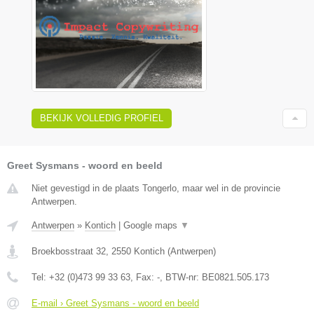
BEKIJK VOLLEDIG PROFIEL
Greet Sysmans - woord en beeld
Niet gevestigd in de plaats Tongerlo, maar wel in de provincie
Antwerpen.
Antwerpen
»
Kontich
|
Google maps
▼
Broekbosstraat 32
,
2550
Kontich
(
Antwerpen
)
Tel:
+32 (0)473 99 33 63
, Fax:
-
, BTW-nr:
BE0821.505.173
E-mail › Greet Sysmans - woord en beeld