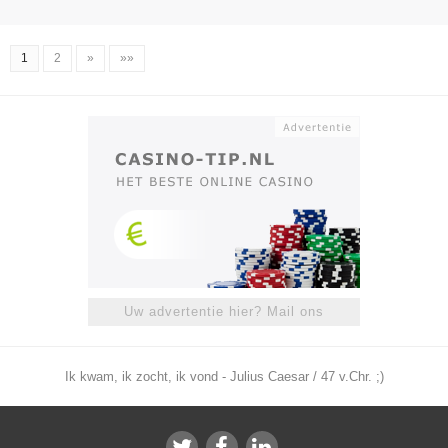
1
2
»
»»
Uw advertentie hier? Mail ons
Ik kwam, ik zocht, ik vond - Julius Caesar / 47 v.Chr. ;)