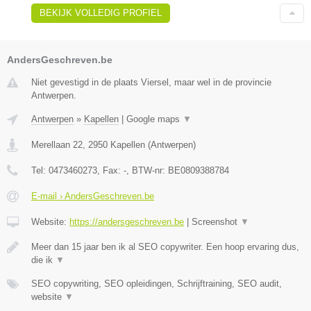
BEKIJK VOLLEDIG PROFIEL
AndersGeschreven.be
Niet gevestigd in de plaats Viersel, maar wel in de provincie
Antwerpen.
Antwerpen
»
Kapellen
|
Google maps
▼
Merellaan 22
,
2950
Kapellen
(
Antwerpen
)
Tel:
0473460273
, Fax:
-
, BTW-nr:
BE0809388784
E-mail › AndersGeschreven.be
Website:
https://andersgeschreven.be
|
Screenshot
▼
Meer dan 15 jaar ben ik al SEO copywriter. Een hoop ervaring dus,
die ik
▼
SEO copywriting, SEO opleidingen, Schrijftraining, SEO audit,
website
▼