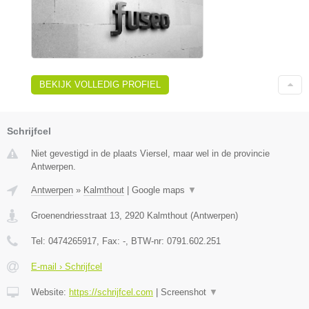
BEKIJK VOLLEDIG PROFIEL
Schrijfcel
Niet gevestigd in de plaats Viersel, maar wel in de provincie
Antwerpen.
Antwerpen
»
Kalmthout
|
Google maps
▼
Groenendriesstraat 13
,
2920
Kalmthout
(
Antwerpen
)
Tel:
0474265917
, Fax:
-
, BTW-nr:
0791.602.251
E-mail › Schrijfcel
Website:
https://schrijfcel.com
|
Screenshot
▼