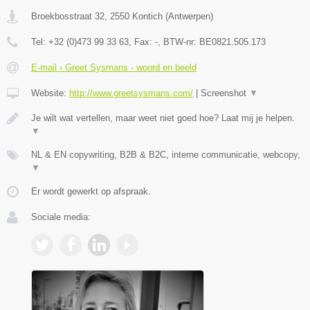
Broekbosstraat 32
,
2550
Kontich
(
Antwerpen
)
Tel:
+32 (0)473 99 33 63
, Fax:
-
, BTW-nr:
BE0821.505.173
E-mail › Greet Sysmans - woord en beeld
Website:
http://www.greetsysmans.com/
|
Screenshot
▼
Je wilt wat vertellen, maar weet niet goed hoe? Laat mij je helpen.
▼
NL & EN copywriting, B2B & B2C, interne communicatie, webcopy,
▼
Er wordt gewerkt op afspraak.
Sociale media: