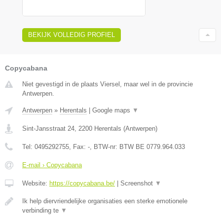
BEKIJK VOLLEDIG PROFIEL
Copycabana
Niet gevestigd in de plaats Viersel, maar wel in de provincie
Antwerpen.
Antwerpen
»
Herentals
|
Google maps
▼
Sint-Jansstraat 24
,
2200
Herentals
(
Antwerpen
)
Tel:
0495292755
, Fax:
-
, BTW-nr:
BTW BE 0779.964.033
E-mail › Copycabana
Website:
https://copycabana.be/
|
Screenshot
▼
Ik help diervriendelijke organisaties een sterke emotionele
verbinding te
▼