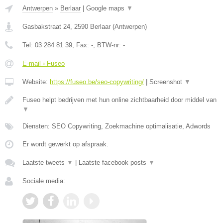
Antwerpen
»
Berlaar
|
Google maps
▼
Gasbakstraat 24
,
2590
Berlaar
(
Antwerpen
)
Tel:
03 284 81 39
, Fax:
-
, BTW-nr:
-
E-mail › Fuseo
Website:
https://fuseo.be/seo-copywriting/
|
Screenshot
▼
Fuseo helpt bedrijven met hun online zichtbaarheid door middel van
▼
Diensten: SEO Copywriting, Zoekmachine optimalisatie, Adwords
Er wordt gewerkt op afspraak.
Laatste tweets
▼
|
Laatste facebook posts
▼
Sociale media: