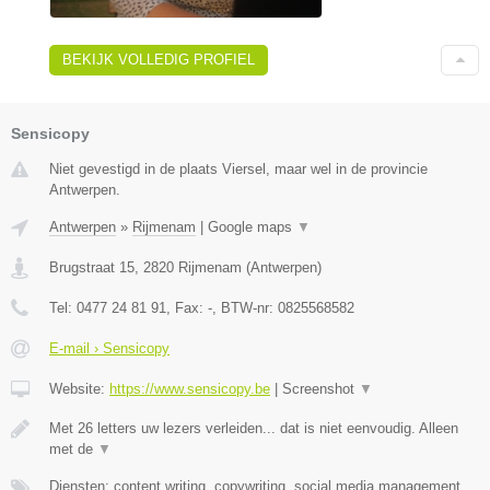
BEKIJK VOLLEDIG PROFIEL
Sensicopy
Niet gevestigd in de plaats Viersel, maar wel in de provincie
Antwerpen.
Antwerpen
»
Rijmenam
|
Google maps
▼
Brugstraat 15
,
2820
Rijmenam
(
Antwerpen
)
Tel:
0477 24 81 91
, Fax:
-
, BTW-nr:
0825568582
E-mail › Sensicopy
Website:
https://www.sensicopy.be
|
Screenshot
▼
Met 26 letters uw lezers verleiden... dat is niet eenvoudig. Alleen
met de
▼
Diensten: content writing, copywriting, social media management