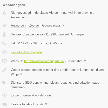
Woordbrigade
Niet gevestigd in de plaats Viersel, maar wel in de provincie
Antwerpen.
Antwerpen
»
Zoersel
|
Google maps
▼
Hendrik Consciencelaan 11
,
2980
Zoersel
(
Antwerpen
)
Tel:
0473 93 42 39
, Fax:
-
, BTW-nr:
-
E-mail › Woordbrigade
Website:
https://www.woordbrigade.be
|
Screenshot
▼
Goede teksten maken is meer dan zonder fouten kunnen schrijven.
Wil je
▼
Diensten: SEO copywriting, blogs, redactie, eindredactie, leads
genereren
Er wordt gewerkt op afspraak.
Laatste facebook posts
▼