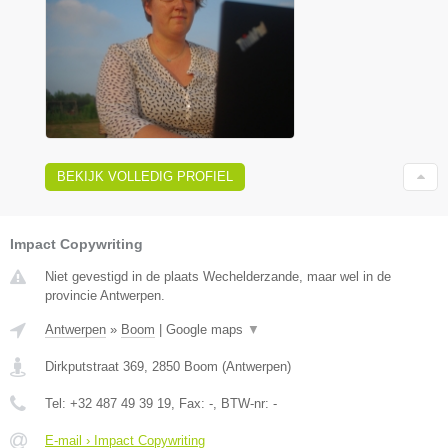
BEKIJK VOLLEDIG PROFIEL
Impact Copywriting
Niet gevestigd in de plaats Wechelderzande, maar wel in de
provincie Antwerpen.
Antwerpen
»
Boom
|
Google maps
▼
Dirkputstraat 369
,
2850
Boom
(
Antwerpen
)
Tel:
+32 487 49 39 19
, Fax:
-
, BTW-nr:
-
E-mail › Impact Copywriting