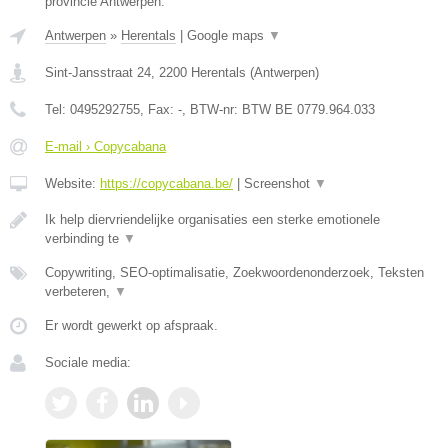
provincie Antwerpen.
Antwerpen
»
Herentals
|
Google maps
▼
Sint-Jansstraat 24
,
2200
Herentals
(
Antwerpen
)
Tel:
0495292755
, Fax:
-
, BTW-nr:
BTW BE 0779.964.033
E-mail › Copycabana
Website:
https://copycabana.be/
|
Screenshot
▼
Ik help diervriendelijke organisaties een sterke emotionele
verbinding te
▼
Copywriting, SEO-optimalisatie, Zoekwoordenonderzoek, Teksten
verbeteren,
▼
Er wordt gewerkt op afspraak.
Sociale media: