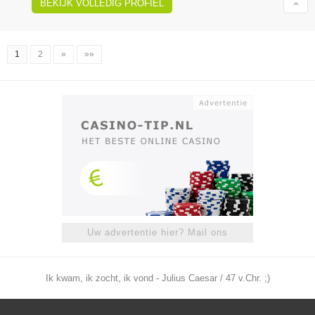
BEKIJK VOLLEDIG PROFIEL
1
2
»
»»
Uw advertentie hier? Mail ons
Ik kwam, ik zocht, ik vond - Julius Caesar / 47 v.Chr. ;)