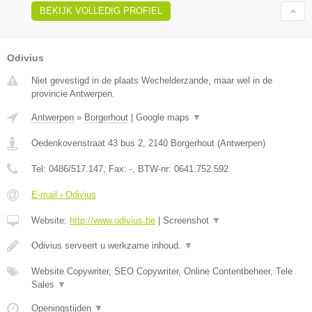
BEKIJK VOLLEDIG PROFIEL
Odivius
Niet gevestigd in de plaats Wechelderzande, maar wel in de
provincie Antwerpen.
Antwerpen
»
Borgerhout
|
Google maps
▼
Oedenkovenstraat 43 bus 2
,
2140
Borgerhout
(
Antwerpen
)
Tel:
0486/517.147
, Fax:
-
, BTW-nr:
0641.752.592
E-mail › Odivius
Website:
http://www.odivius.be
|
Screenshot
▼
Odivius serveert u werkzame inhoud.
▼
Website Copywriter, SEO Copywriter, Online Contentbeheer, Tele
Sales
▼
Openingstijden
▼