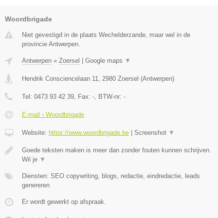
Woordbrigade
Niet gevestigd in de plaats Wechelderzande, maar wel in de
provincie Antwerpen.
Antwerpen
»
Zoersel
|
Google maps
▼
Hendrik Consciencelaan 11
,
2980
Zoersel
(
Antwerpen
)
Tel:
0473 93 42 39
, Fax:
-
, BTW-nr:
-
E-mail › Woordbrigade
Website:
https://www.woordbrigade.be
|
Screenshot
▼
Goede teksten maken is meer dan zonder fouten kunnen schrijven.
Wil je
▼
Diensten: SEO copywriting, blogs, redactie, eindredactie, leads
genereren
Er wordt gewerkt op afspraak.