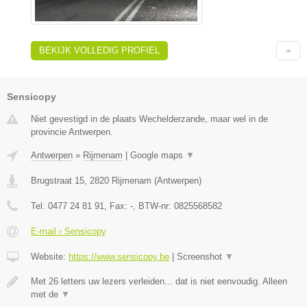
BEKIJK VOLLEDIG PROFIEL
Sensicopy
Niet gevestigd in de plaats Wechelderzande, maar wel in de
provincie Antwerpen.
Antwerpen
»
Rijmenam
|
Google maps
▼
Brugstraat 15
,
2820
Rijmenam
(
Antwerpen
)
Tel:
0477 24 81 91
, Fax:
-
, BTW-nr:
0825568582
E-mail › Sensicopy
Website:
https://www.sensicopy.be
|
Screenshot
▼
Met 26 letters uw lezers verleiden... dat is niet eenvoudig. Alleen
met de
▼