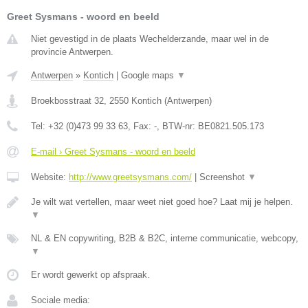
Greet Sysmans - woord en beeld
Niet gevestigd in de plaats Wechelderzande, maar wel in de
provincie Antwerpen.
Antwerpen
»
Kontich
|
Google maps
▼
Broekbosstraat 32
,
2550
Kontich
(
Antwerpen
)
Tel:
+32 (0)473 99 33 63
, Fax:
-
, BTW-nr:
BE0821.505.173
E-mail › Greet Sysmans - woord en beeld
Website:
http://www.greetsysmans.com/
|
Screenshot
▼
Je wilt wat vertellen, maar weet niet goed hoe? Laat mij je helpen.
▼
NL & EN copywriting, B2B & B2C, interne communicatie, webcopy,
▼
Er wordt gewerkt op afspraak.
Sociale media: