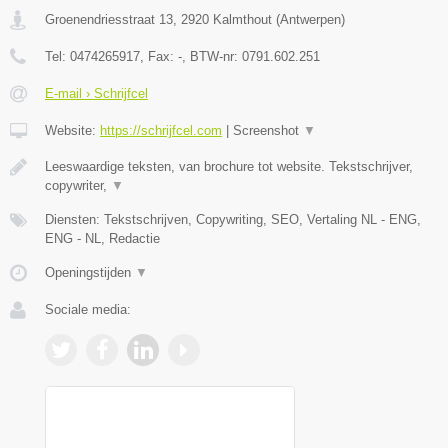
Groenendriesstraat 13
,
2920
Kalmthout
(
Antwerpen
)
Tel:
0474265917
, Fax:
-
, BTW-nr:
0791.602.251
E-mail › Schrijfcel
Website:
https://schrijfcel.com
|
Screenshot
▼
Leeswaardige teksten, van brochure tot website. Tekstschrijver,
copywriter,
▼
Diensten: Tekstschrijven, Copywriting, SEO, Vertaling NL - ENG,
ENG - NL, Redactie
Openingstijden
▼
Sociale media: