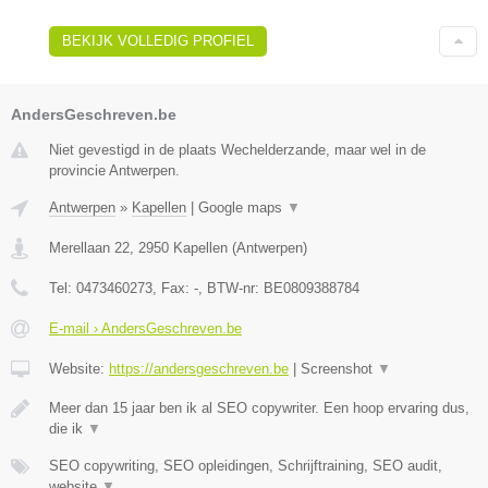
BEKIJK VOLLEDIG PROFIEL
AndersGeschreven.be
Niet gevestigd in de plaats Wechelderzande, maar wel in de
provincie Antwerpen.
Antwerpen
»
Kapellen
|
Google maps
▼
Merellaan 22
,
2950
Kapellen
(
Antwerpen
)
Tel:
0473460273
, Fax:
-
, BTW-nr:
BE0809388784
E-mail › AndersGeschreven.be
Website:
https://andersgeschreven.be
|
Screenshot
▼
Meer dan 15 jaar ben ik al SEO copywriter. Een hoop ervaring dus,
die ik
▼
SEO copywriting, SEO opleidingen, Schrijftraining, SEO audit,
website
▼