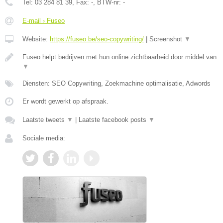
Tel:
03 284 81 39
, Fax:
-
, BTW-nr:
-
E-mail › Fuseo
Website:
https://fuseo.be/seo-copywriting/
|
Screenshot
▼
Fuseo helpt bedrijven met hun online zichtbaarheid door middel van
▼
Diensten: SEO Copywriting, Zoekmachine optimalisatie, Adwords
Er wordt gewerkt op afspraak.
Laatste tweets
▼
|
Laatste facebook posts
▼
Sociale media: