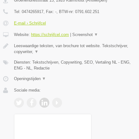
Groenendriesstraat 13
,
2920
Kalmthout
(
Antwerpen
)
Tel:
0474265917
, Fax:
-
, BTW-nr:
0791.602.251
E-mail › Schrijfcel
Website:
https://schrijfcel.com
|
Screenshot
▼
Leeswaardige teksten, van brochure tot website. Tekstschrijver,
copywriter,
▼
Diensten: Tekstschrijven, Copywriting, SEO, Vertaling NL - ENG,
ENG - NL, Redactie
Openingstijden
▼
Sociale media: