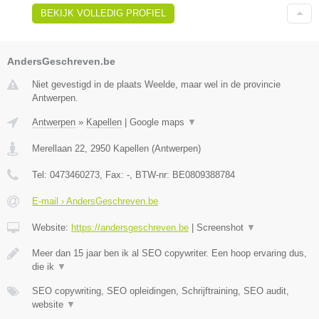
BEKIJK VOLLEDIG PROFIEL
AndersGeschreven.be
Niet gevestigd in de plaats Weelde, maar wel in de provincie
Antwerpen.
Antwerpen
»
Kapellen
|
Google maps
▼
Merellaan 22
,
2950
Kapellen
(
Antwerpen
)
Tel:
0473460273
, Fax:
-
, BTW-nr:
BE0809388784
E-mail › AndersGeschreven.be
Website:
https://andersgeschreven.be
|
Screenshot
▼
Meer dan 15 jaar ben ik al SEO copywriter. Een hoop ervaring dus,
die ik
▼
SEO copywriting, SEO opleidingen, Schrijftraining, SEO audit,
website
▼