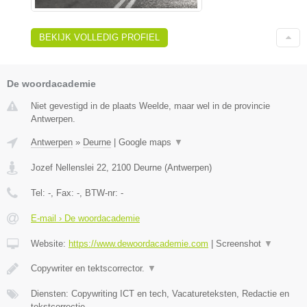
BEKIJK VOLLEDIG PROFIEL
De woordacademie
Niet gevestigd in de plaats Weelde, maar wel in de provincie
Antwerpen.
Antwerpen
»
Deurne
|
Google maps
▼
Jozef Nellenslei 22
,
2100
Deurne
(
Antwerpen
)
Tel:
-
, Fax:
-
, BTW-nr:
-
E-mail › De woordacademie
Website:
https://www.dewoordacademie.com
|
Screenshot
▼
Copywriter en tektscorrector.
▼
Diensten: Copywriting ICT en tech, Vacatureteksten, Redactie en
tekstcorrectie