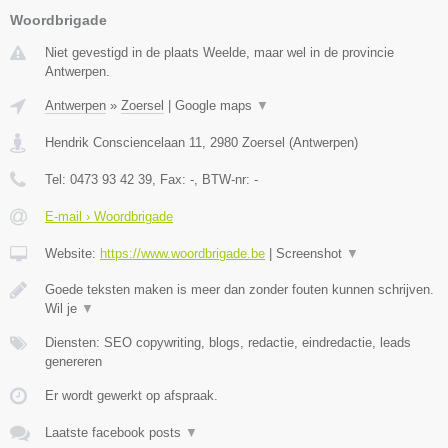
Woordbrigade
Niet gevestigd in de plaats Weelde, maar wel in de provincie
Antwerpen.
Antwerpen
»
Zoersel
|
Google maps
▼
Hendrik Consciencelaan 11
,
2980
Zoersel
(
Antwerpen
)
Tel:
0473 93 42 39
, Fax:
-
, BTW-nr:
-
E-mail › Woordbrigade
Website:
https://www.woordbrigade.be
|
Screenshot
▼
Goede teksten maken is meer dan zonder fouten kunnen schrijven.
Wil je
▼
Diensten: SEO copywriting, blogs, redactie, eindredactie, leads
genereren
Er wordt gewerkt op afspraak.
Laatste facebook posts
▼