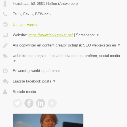
Heirstraat, 50
,
2801
Heffen
(
Antwerpen
)
Tel:
-
, Fax:
-
, BTW-nr:
-
E-mail › Feniks
Website:
https://www.fenikstekst.be/
|
Screenshot
▼
Als copywriter en content creator schrijf ik SEO webteksten en
▼
webteksten schrijven, social media content creëren, social media
▼
Er wordt gewerkt op afspraak.
Laatste facebook posts
▼
Sociale media: