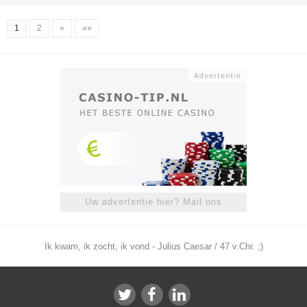
1
2
»
»»
Uw advertentie hier? Mail ons
Ik kwam, ik zocht, ik vond - Julius Caesar / 47 v.Chr. ;)