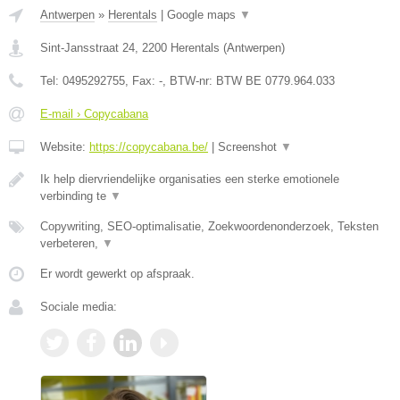
Antwerpen
»
Herentals
|
Google maps
▼
Sint-Jansstraat 24
,
2200
Herentals
(
Antwerpen
)
Tel:
0495292755
, Fax:
-
, BTW-nr:
BTW BE 0779.964.033
E-mail › Copycabana
Website:
https://copycabana.be/
|
Screenshot
▼
Ik help diervriendelijke organisaties een sterke emotionele
verbinding te
▼
Copywriting, SEO-optimalisatie, Zoekwoordenonderzoek, Teksten
verbeteren,
▼
Er wordt gewerkt op afspraak.
Sociale media: