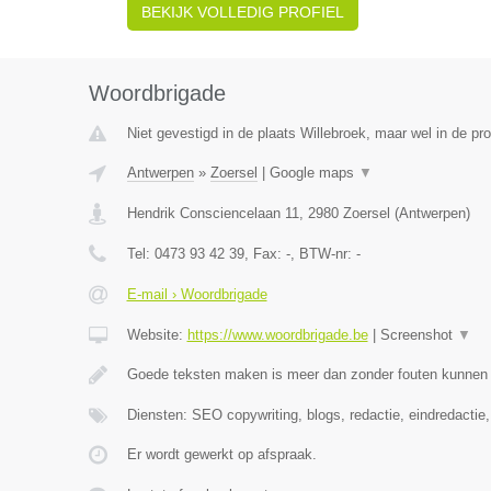
BEKIJK VOLLEDIG PROFIEL
Woordbrigade
Niet gevestigd in de plaats Willebroek, maar wel in de pr
Antwerpen
»
Zoersel
|
Google maps
▼
Hendrik Consciencelaan 11
,
2980
Zoersel
(
Antwerpen
)
Tel:
0473 93 42 39
, Fax:
-
, BTW-nr:
-
E-mail › Woordbrigade
Website:
https://www.woordbrigade.be
|
Screenshot
▼
Goede teksten maken is meer dan zonder fouten kunnen s
Diensten: SEO copywriting, blogs, redactie, eindredactie
Er wordt gewerkt op afspraak.