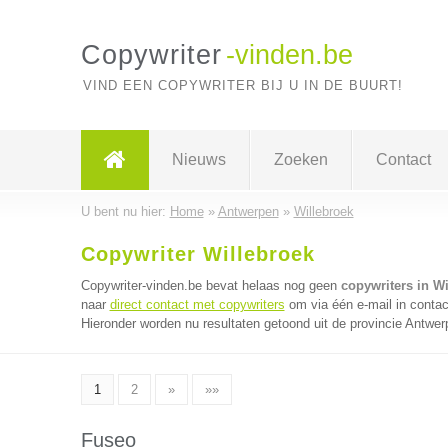
Copywriter
-vinden.be
VIND EEN COPYWRITER BIJ U IN DE BUURT!
Nieuws
Zoeken
Contact
U bent nu hier:
Home
»
Antwerpen
»
Willebroek
Copywriter Willebroek
Copywriter-vinden.be bevat helaas nog geen
copywriters in Wi
naar
direct contact met copywriters
om via één e-mail in contac
Hieronder worden nu resultaten getoond uit de provincie Antwer
1
2
»
»»
Fuseo