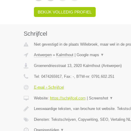
BEKIJK VOLLEDIG PROFIEL
Schrijfcel
Niet gevestigd in de plaats Willebroek, maar wel in de pr
Antwerpen
»
Kalmthout
|
Google maps
▼
Groenendriesstraat 13
,
2920
Kalmthout
(
Antwerpen
)
Tel:
0474265917
, Fax:
-
, BTW-nr:
0791.602.251
E-mail › Schrijfcel
Website:
https://schrijfcel.com
|
Screenshot
▼
Leeswaardige teksten, van brochure tot website. Tekstsch
Diensten: Tekstschrijven, Copywriting, SEO, Vertaling N
Openingstijden
▼