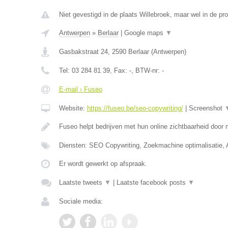
Niet gevestigd in de plaats Willebroek, maar wel in de pr
Antwerpen
»
Berlaar
|
Google maps
▼
Gasbakstraat 24
,
2590
Berlaar
(
Antwerpen
)
Tel:
03 284 81 39
, Fax:
-
, BTW-nr:
-
E-mail › Fuseo
Website:
https://fuseo.be/seo-copywriting/
|
Screenshot
Fuseo helpt bedrijven met hun online zichtbaarheid door
Diensten: SEO Copywriting, Zoekmachine optimalisatie,
Er wordt gewerkt op afspraak.
Laatste tweets
▼
|
Laatste facebook posts
▼
Sociale media: