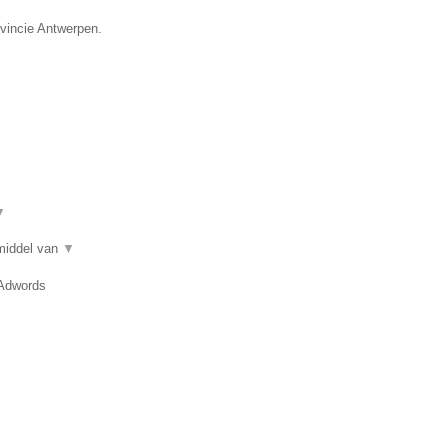
ovincie Antwerpen.
▼
 middel van
▼
 Adwords