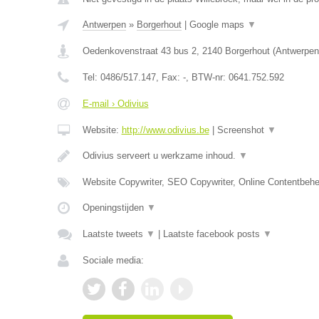
Antwerpen
»
Borgerhout
|
Google maps
▼
Oedenkovenstraat 43 bus 2
,
2140
Borgerhout
(
Antwerpen
Tel:
0486/517.147
, Fax:
-
, BTW-nr:
0641.752.592
E-mail › Odivius
Website:
http://www.odivius.be
|
Screenshot
▼
Odivius serveert u werkzame inhoud.
▼
Website Copywriter, SEO Copywriter, Online Contentbehe
Openingstijden
▼
Laatste tweets
▼
|
Laatste facebook posts
▼
Sociale media: