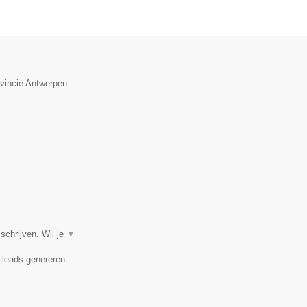
ovincie Antwerpen.
chrijven. Wil je
▼
, leads genereren