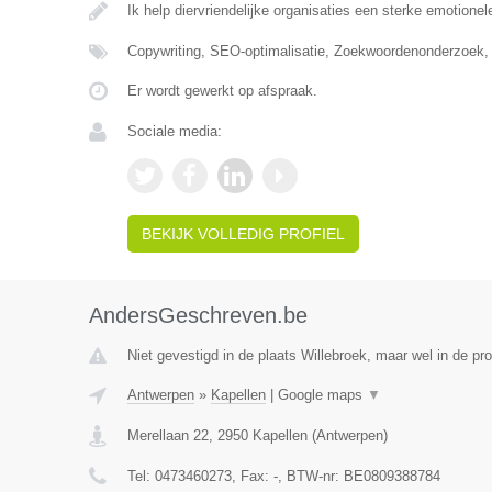
Ik help diervriendelijke organisaties een sterke emotionel
Copywriting, SEO-optimalisatie, Zoekwoordenonderzoek,
Er wordt gewerkt op afspraak.
Sociale media:
BEKIJK VOLLEDIG PROFIEL
AndersGeschreven.be
Niet gevestigd in de plaats Willebroek, maar wel in de pr
Antwerpen
»
Kapellen
|
Google maps
▼
Merellaan 22
,
2950
Kapellen
(
Antwerpen
)
Tel:
0473460273
, Fax:
-
, BTW-nr:
BE0809388784