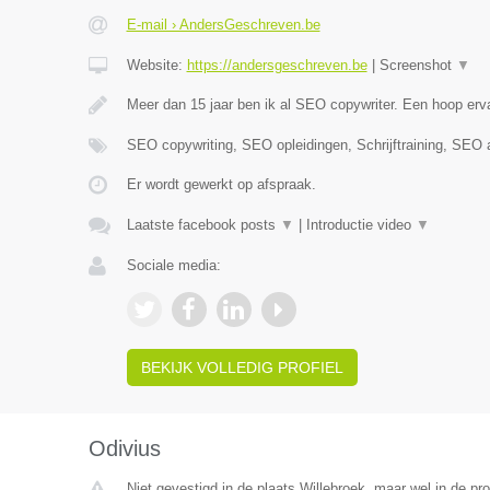
E-mail › AndersGeschreven.be
Website:
https://andersgeschreven.be
|
Screenshot
▼
Meer dan 15 jaar ben ik al SEO copywriter. Een hoop erva
SEO copywriting, SEO opleidingen, Schrijftraining, SEO 
Er wordt gewerkt op afspraak.
Laatste facebook posts
▼
|
Introductie video
▼
Sociale media:
BEKIJK VOLLEDIG PROFIEL
Odivius
Niet gevestigd in de plaats Willebroek, maar wel in de pr