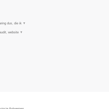
ring dus, die ik
▼
audit, website
▼
ovincie Antwerpen.