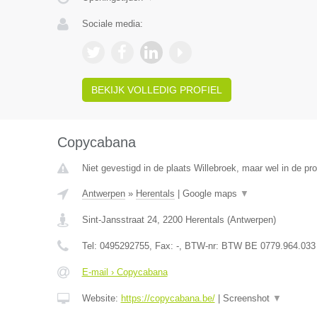
Sociale media:
BEKIJK VOLLEDIG PROFIEL
Copycabana
Niet gevestigd in de plaats Willebroek, maar wel in de pr
Antwerpen
»
Herentals
|
Google maps
▼
Sint-Jansstraat 24
,
2200
Herentals
(
Antwerpen
)
Tel:
0495292755
, Fax:
-
, BTW-nr:
BTW BE 0779.964.033
E-mail › Copycabana
Website:
https://copycabana.be/
|
Screenshot
▼