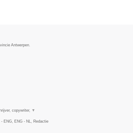
ovincie Antwerpen.
rijver, copywriter,
▼
L - ENG, ENG - NL, Redactie