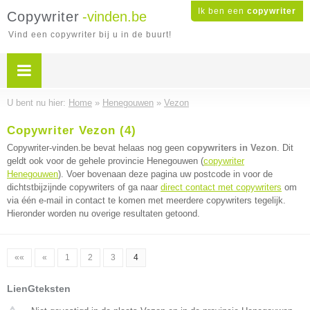
Ik ben een
copywriter
Copywriter
-vinden.be
Vind een copywriter bij u in de buurt!
U bent nu hier:
Home
»
Henegouwen
»
Vezon
Copywriter Vezon (4)
Copywriter-vinden.be bevat helaas nog geen
copywriters in Vezon
. Dit
geldt ook voor de gehele provincie Henegouwen (
copywriter
Henegouwen
). Voer bovenaan deze pagina uw postcode in voor de
dichtstbijzijnde copywriters of ga naar
direct contact met copywriters
om
via één e-mail in contact te komen met meerdere copywriters tegelijk.
Hieronder worden nu overige resultaten getoond.
««
«
1
2
3
4
LienGteksten