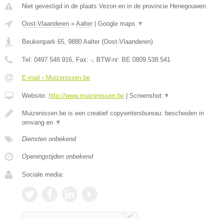
Niet gevestigd in de plaats Vezon en in de provincie Henegouwen.
Oost-Vlaanderen
»
Aalter
|
Google maps
▼
Beukenpark 65
,
9880
Aalter
(
Oost-Vlaanderen
)
Tel:
0497 548 916
, Fax:
-
, BTW-nr:
BE 0809.538.541
E-mail › Muizenissen.be
Website:
http://www.muizenissen.be
|
Screenshot
▼
Muizenissen.be is een creatief copywritersbureau: bescheiden in
omvang en
▼
Diensten onbekend
Openingstijden onbekend
Sociale media: