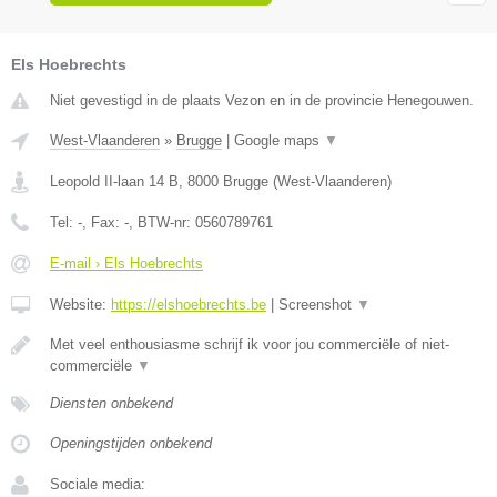
Els Hoebrechts
Niet gevestigd in de plaats Vezon en in de provincie Henegouwen.
West-Vlaanderen
»
Brugge
|
Google maps
▼
Leopold II-laan 14 B
,
8000
Brugge
(
West-Vlaanderen
)
Tel:
-
, Fax:
-
, BTW-nr:
0560789761
E-mail › Els Hoebrechts
Website:
https://elshoebrechts.be
|
Screenshot
▼
Met veel enthousiasme schrijf ik voor jou commerciële of niet-
commerciële
▼
Diensten onbekend
Openingstijden onbekend
Sociale media: