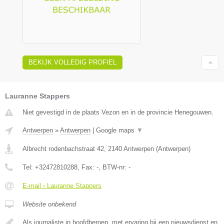
BEKIJK VOLLEDIG PROFIEL
Lauranne Stappers
Niet gevestigd in de plaats Vezon en in de provincie Henegouwen.
Antwerpen
»
Antwerpen
|
Google maps
▼
Albrecht rodenbachstraat 42
,
2140
Antwerpen
(
Antwerpen
)
Tel:
+32472810288
, Fax:
-
, BTW-nr:
-
E-mail › Lauranne Stappers
Website onbekend
Als journaliste in hoofdberoep, met ervaring bij een nieuwsdienst en