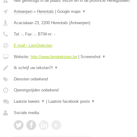
Niet gevestigd in de plaats Vezon en in de provincie Henegouwen.
Antwerpen
»
Herentals
|
Google maps
▼
Acacialaan 23
,
2200
Herentals
(
Antwerpen
)
Tel:
-
, Fax:
-
, BTW-nr:
-
E-mail › LienGteksten
Website:
http://www.liengteksten.be
|
Screenshot
▼
Ik schrijf uw teksten?!
▼
Diensten onbekend
Openingstijden onbekend
Laatste tweets
▼
|
Laatste facebook posts
▼
Sociale media: