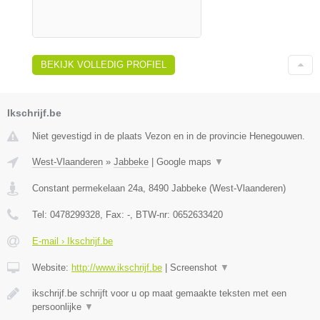
BEKIJK VOLLEDIG PROFIEL
Ikschrijf.be
Niet gevestigd in de plaats Vezon en in de provincie Henegouwen.
West-Vlaanderen
»
Jabbeke
|
Google maps
▼
Constant permekelaan 24a
,
8490
Jabbeke
(
West-Vlaanderen
)
Tel:
0478299328
, Fax:
-
, BTW-nr:
0652633420
E-mail › Ikschrijf.be
Website:
http://www.ikschrijf.be
|
Screenshot
▼
ikschrijf.be schrijft voor u op maat gemaakte teksten met een
persoonlijke
▼