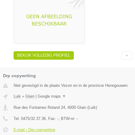
BEKIJK VOLLEDIG PROFIEL
Drp copywriting
Niet gevestigd in de plaats Vezon en in de provincie Henegouwen.
Luik
»
Glain
|
Google maps
▼
Rue des Fontaines Roland 24
,
4000
Glain
(
Luik
)
Tel:
0475/32.37.36
, Fax:
-
, BTW-nr:
-
E-mail › Drp copywriting