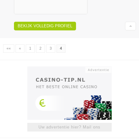
BEKIJK VOLLEDIG PROFIEL
««
«
1
2
3
4
Uw advertentie hier? Mail ons