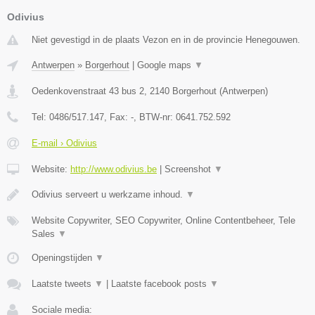
Odivius
Niet gevestigd in de plaats Vezon en in de provincie Henegouwen.
Antwerpen
»
Borgerhout
|
Google maps
▼
Oedenkovenstraat 43 bus 2
,
2140
Borgerhout
(
Antwerpen
)
Tel:
0486/517.147
, Fax:
-
, BTW-nr:
0641.752.592
E-mail › Odivius
Website:
http://www.odivius.be
|
Screenshot
▼
Odivius serveert u werkzame inhoud.
▼
Website Copywriter, SEO Copywriter, Online Contentbeheer, Tele
Sales
▼
Openingstijden
▼
Laatste tweets
▼
|
Laatste facebook posts
▼
Sociale media: