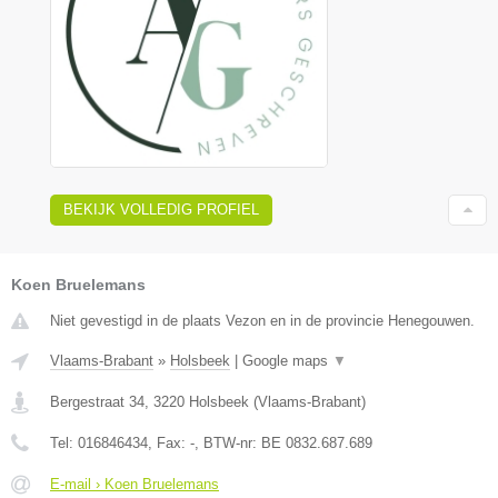
BEKIJK VOLLEDIG PROFIEL
Koen Bruelemans
Niet gevestigd in de plaats Vezon en in de provincie Henegouwen.
Vlaams-Brabant
»
Holsbeek
|
Google maps
▼
Bergestraat 34
,
3220
Holsbeek
(
Vlaams-Brabant
)
Tel:
016846434
, Fax:
-
, BTW-nr:
BE 0832.687.689
E-mail › Koen Bruelemans