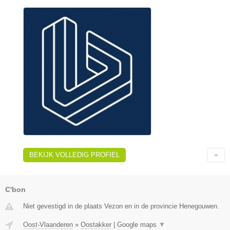
BEKIJK VOLLEDIG PROFIEL
C'bon
Niet gevestigd in de plaats Vezon en in de provincie Henegouwen.
Oost-Vlaanderen
»
Oostakker
|
Google maps
▼