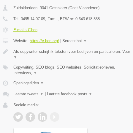
Zuidakkerlaan
,
9041
Oostakker
(
Oost-Vlaanderen
)
Tel:
0495 14 07 09
, Fax:
-
, BTW-nr:
0 643 618 358
E-mail › C'bon
Website:
https://c-bon.org/
|
Screenshot
▼
Als copywriter schrijf ik teksten voor bedrijven en particulieren. Voor
▼
Copywriting, SEO blogs, SEO websites, Sollicitatiebrieven,
Interviews,
▼
Openingstijden
▼
Laatste tweets
▼
|
Laatste facebook posts
▼
Sociale media: