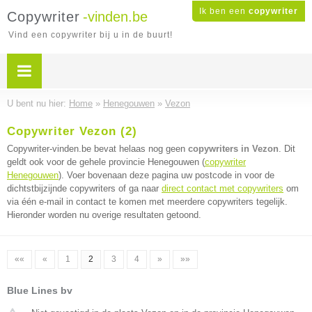
Ik ben een
copywriter
Copywriter
-vinden.be
Vind een copywriter bij u in de buurt!
U bent nu hier:
Home
»
Henegouwen
»
Vezon
Copywriter Vezon (2)
Copywriter-vinden.be bevat helaas nog geen
copywriters in Vezon
. Dit
geldt ook voor de gehele provincie Henegouwen (
copywriter
Henegouwen
). Voer bovenaan deze pagina uw postcode in voor de
dichtstbijzijnde copywriters of ga naar
direct contact met copywriters
om
via één e-mail in contact te komen met meerdere copywriters tegelijk.
Hieronder worden nu overige resultaten getoond.
««
«
1
2
3
4
»
»»
Blue Lines bv