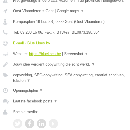
Niet gevestigd in de plaats Vezon en in de provincie Henegouwen.
Oost-Vlaanderen
»
Gent
|
Google maps
▼
Kompasplein 19 bus 3B
,
9000
Gent
(
Oost-Vlaanderen
)
Tel:
09 233 16 06
, Fax:
-
, BTW-nr:
BE0873.198.354
E-mail › Blue Lines bv
Website:
https://bluelines.be
|
Screenshot
▼
Jouw idee verdient copywriting die echt werkt.
▼
copywriting, SEO-copywriting, SEA-copywriting, creatief schrijven,
teksten
▼
Openingstijden
▼
Laatste facebook posts
▼
Sociale media: