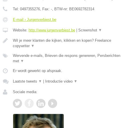
Tel:
0497355276
, Fax:
-
, BTW-nr:
BE0692782314
E-mail › Jurgenverbiest.be
Website:
http://www.jurgenverbiest.be
|
Screenshot
▼
Wil je meer klanten die kijken, klikken en kopen? Freelance
copywriter
▼
Wervende e-mails, Brieven die respons genereren, Persberichten
met
▼
Er wordt gewerkt op afspraak.
Laatste tweets
▼
|
Introductie video
▼
Sociale media: