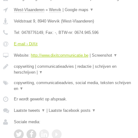
West-Vlaanderen
»
Wervik
|
Google maps
▼
Veldstraat 9
,
8940
Wervik
(
West-Vlaanderen
)
Tel:
0478776149
, Fax:
-
, BTW-nr:
0674.945.596
E-mail › DiXit
Website:
http://www.dixitcommunicatie.be
|
Screenshot
▼
copywriting | communicatieadvies | redactie | schrijven en
herschrijven |
▼
copywriting, communicatieadvies, social media, teksten schrijven
en
▼
Er wordt gewerkt op afspraak.
Laatste tweets
▼
|
Laatste facebook posts
▼
Sociale media: