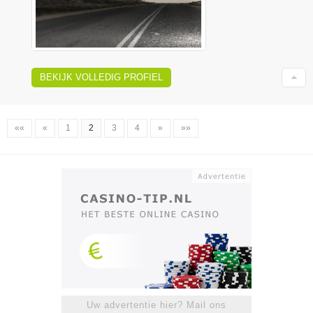
BEKIJK VOLLEDIG PROFIEL
««
«
1
2
3
4
»
»»
Uw advertentie hier? Mail ons