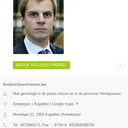
BEKIJK VOLLEDIG PROFIEL
AndersGeschreven.be
Niet gevestigd in de plaats Vezon en in de provincie Henegouwen.
Antwerpen
»
Kapellen
|
Google maps
▼
Merellaan 22
,
2950
Kapellen
(
Antwerpen
)
Tel:
0473460273
, Fax:
-
, BTW-nr:
BE0809388784