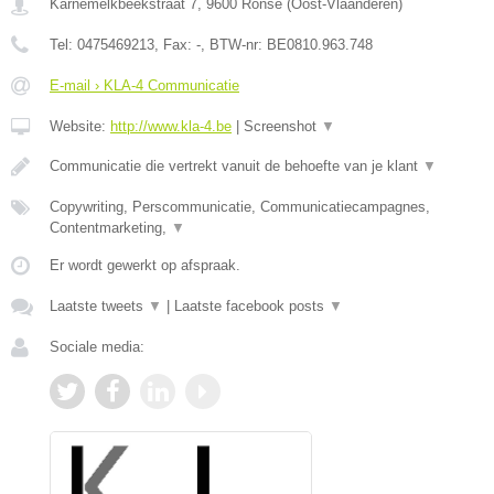
Karnemelkbeekstraat 7
,
9600
Ronse
(
Oost-Vlaanderen
)
Tel:
0475469213
, Fax:
-
, BTW-nr:
BE0810.963.748
E-mail › KLA-4 Communicatie
Website:
http://www.kla-4.be
|
Screenshot
▼
Communicatie die vertrekt vanuit de behoefte van je klant
▼
Copywriting, Perscommunicatie, Communicatiecampagnes,
Contentmarketing,
▼
Er wordt gewerkt op afspraak.
Laatste tweets
▼
|
Laatste facebook posts
▼
Sociale media: